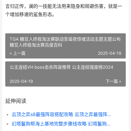
言归正传，澜的一技能无法用来隐身和规避伤害，就是一
个增加移速的鲨鱼形态。
TGA 糖豆人终极淘汰赛联动圣诞夜惊魂活动主题主题公布
糖豆人终极淘汰赛百度百科
« 上一篇
2025-04-19
公主连结VH boss击杀阵容推荐 公主连结强度榜2024
2025-04-19
下一篇 »
延伸阅读
云顶之弈s8最强阵容搭配攻略 云顶之弈最强阵容搭配s1
幻塔鬣狗帮海上基地完整步骤线攻略 幻塔鬣狗帮营地在哪