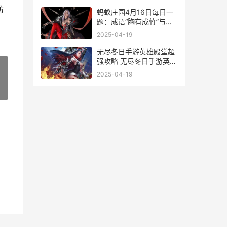
的答案2025.4.10
妨
蚂蚁庄园4月16日每日一
题：成语“胸有成竹”与哪
位古代画家有关 蚂蚁庄园
2025-04-19
2021年4月16日答案汇总
无尽冬日手游英雄殿堂超
强攻略 无尽冬日手游英雄
搭配攻略
2025-04-19
»