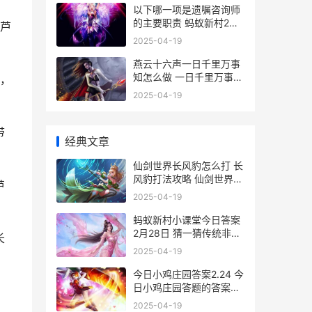
以下哪一项是遗嘱咨询师
的主要职责 蚂蚁新村2月
芦
13日答案 以下哪一项是遗
2025-04-19
嘱咨询师的主要工作
燕云十六声一日千里万事
知怎么做 一日千里万事知
，
任务攻略 燕云十六声最新
2025-04-19
版本
带
经典文章
仙剑世界长风豹怎么打 长
风豹打法攻略 仙剑世界长
芦
风豹zai哪里
2025-04-19
蚂蚁新村小课堂今日答案
2月28日 猜一猜传统非遗
长
螺钿工艺广泛应用于哪种
2025-04-19
器物之上 蚂蚁新村小课堂
今日答案
今日小鸡庄园答案2.24 今
日小鸡庄园答题的答案
2025 今日小鸡庄园答题
2025-04-19