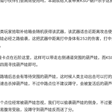
道小伙伴们会高效使用吗，本期就给大家带来KSG-葫芦杀手这
玩家拾取补给箱会随机获得该武器，该武器适合近距离攻击使
娃必经之路偷袭，这把武器中距离打中身体有252的伤害，打中
。
卡点在石阶这里，这样可以带走右侧通道突围的葫芦娃，而KSG
四周寻找葫芦娃即可。
墙后总会有等待突围的葫芦娃，这时候人类主动出击可以打的
速击杀掉葫芦娃，不过中路点位不建议蹲守，会被复活后的葫芦
点位经常被葫芦娃忽视，我们可以偷袭葫芦娃的侧身，不过要
易腹背受敌，没蹲守到葫芦娃反而送了分。