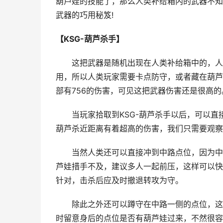
葫芦娃的技能了，那么人类补给箱内的武器不知
武器的巧用秘笈!
【KSG-葫芦杀手】
这把武器是随机出现在人类补给箱中的，人类
用，所以人类玩家需要卡点防守，或者藏在葫芦
部有756的伤害，可见这把武器伤害还是很高的
当玩家拾取到KSG-葫芦杀手以后，可以直接
葫芦杀近距离有着超高的伤害，我们只需要观察
当然人类还可以直接冲到中路点位，因为中路
芦娃措手不及，建议多人一起前压，这样可以快
针对，击杀后应及时撤退转攻为守。
除此之外还可以蹲守在中路一侧的点位，这个
时留意身后的点位是否有葫芦娃过来，不然很容