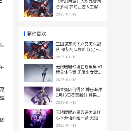
把
《梦幻西游》人均九黎回
合多动 梦幻西游人工客服
电话怎么转人工
2025-04-19
猜你喜欢
三国谋定天下邓艾怎么配
头
队 邓艾配队攻略 谋定三
国官网
2025-04-19
无限暖暖幻境在哪里里 幻
-
境具体位置 无限少女暖暖
是谁唱的
2025-04-19
葫
糖果蟹因何得名 神秘海洋
2月13日答案新鲜 糖果螃
娃
蟹
2025-04-19
无限暖暖心享芳语怎么样
心享芳语介绍一览 无限暖
随
暖心享芳语数值
2025-04-19