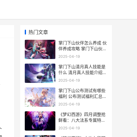
热门文章
掌门下山伙伴怎么养成 伙
伴养成攻略 掌门下山伙伴
怎么上阵
2025-04-19
掌门下山清月真人技能是
什么 清月真人技能介绍一
览 掌门天下 小说
2025-04-19
握
掌门下山公布测试有哪些
福利 公布测试福利汇总一
览 掌门下山打酱油 百度
2025-04-19
网盘
《梦幻西游》四月调整抢
鲜看：八大法系专属特技
登场 梦幻西游四月大改
2025-04-19
个
2025时间