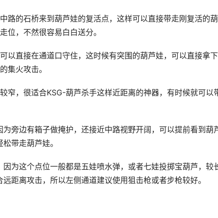
路的石桥来到葫芦娃的复活点，这样可以直接带走刚复活的葫
走位，不然很容易白白送分。
以直接在通道口守住，这时候有突围的葫芦娃，可以直接拿下
的集火攻击。
窄，很适合KSG-葫芦杀手这样近距离的神器，有时候就可以
因为旁边有箱子做掩护，还接近中路视野开阔，可以提前看到葫
轻松带走葫芦娃。
，因为这个点位一般都是五娃喷水弹，或者七娃投掷宝葫芦，较
适合远距离攻击，所以左侧通道建议使用狙击枪或者步枪较好。