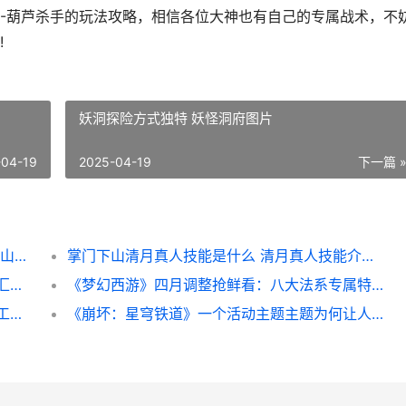
-葫芦杀手的玩法攻略，相信各位大神也有自己的专属战术，不
!
妖洞探险方式独特 妖怪洞府图片
-04-19
2025-04-19
下一篇 
掌门下山伙伴怎么养成 伙伴养成攻略 掌门下山伙伴怎么上阵
掌门下山清月真人技能是什么 清月真人技能介绍一览 掌门天下 小说
掌门下山公布测试有哪些福利 公布测试福利汇总一览 掌门下山打酱油 百度网盘
《梦幻西游》四月调整抢鲜看：八大法系专属特技登场 梦幻西游四月大改2025时间
《梦幻西游》人均九黎回合多动 梦幻西游人工客服电话怎么转人工
《崩坏：星穹铁道》一个活动主题主题为何让人上头 崩坏星穹铁道官方网站