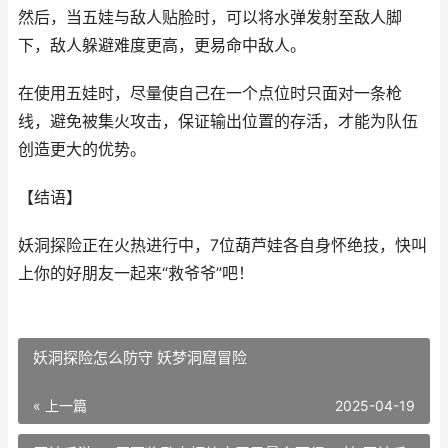
然后，当五娃与敌人贴脸时，可以将水弹发射至敌人脚
下，敌人躲避难度更高，更易命中敌人。
在使用五娃时，尽量使自己在一个点位时只面对一条枪
线，避免被集火攻击，保证输出位置的存活，才能为队伍
创造更大的优势。
【结语】
妖洞探险正在火热进行中，7位葫芦娃各自身怀绝技，快叫
上你的好朋友一起来“救爷爷”吧！
妖洞探险怎么防守 妖梦洞窟冒险
« 上一篇
2025-04-19