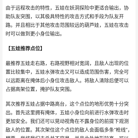
由于远程攻击的特性，五娃在妖洞探险中更适合输出，协
助队友突围，以其极具特性的攻击方式和手段为队友开
路。并且相比于其他攻击范围较远的葫芦娃，五娃在攻击
时可以做到更小身位输出。
【五娃推荐点位】
最推荐五娃走右路，右路视野相对宽阔，且敌人出现的位
置比较集中，五娃水弹攻击又可以造成范围伤害，完全可
以远距离在掩体后小身位攻击敌人。将敌人清除后便可以
占据高架位置，掩护队友突围。
其次推荐五娃占据中路高台，这个点位的地形优势十分突
出。首先这里拥有掩体，五娃小身位向前进行水弹攻击时
更加安全。我们还可以晃动视角在不露身位的前提下观测
敌人的位置。其次架住这个点位的敌人会面临多条“枪线”，