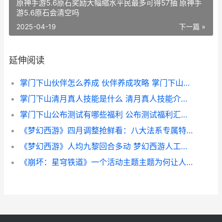
原神手游5.6原石奖励大幅缩水平民最多可得57抽 原神手
游5.6原石会清空吗
2025-04-19
下一篇 »
延伸阅读
掌门下山伙伴怎么养成 伙伴养成攻略 掌门下山伙伴怎么上阵
掌门下山清月真人技能是什么 清月真人技能介绍一览 掌门天下 小说
掌门下山公布测试有哪些福利 公布测试福利汇总一览 掌门下山打酱油 百度网盘
《梦幻西游》四月调整抢鲜看：八大法系专属特技登场 梦幻西游四月大改2025时间
《梦幻西游》人均九黎回合多动 梦幻西游人工客服电话怎么转人工
《崩坏：星穹铁道》一个活动主题主题为何让人上头 崩坏星穹铁道官方网站