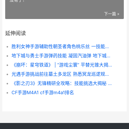
下一篇 »
延伸阅读
胜利女神手游辅助性朝圣者角色桃乐丝 一技能减cd触发方式得到优化 胜利女神 手游
地下城与勇士手游弹药技能 凝固汽油弹 地下城与勇士手游下载
《崩坏：星穹铁道》 | “游戏尘寰” 平替光锥大揭秘 《崩坏:星穹铁道》
光遇手游挑战前往墓土多龙区 熟悉冥龙巡逻规律 光遇挑战第四关
《影之刃3》无锋精研全攻略：技能挑选大揭秘 影之刃3无cd
CF手游M4A1 cf手游m4a1排名