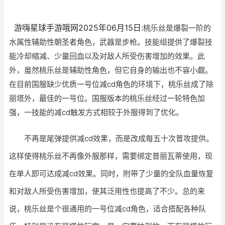
游嗨星球手游哦网2025年06月15日:
桃乐丝是爆裂一阶的
水属性辅助性朝圣者角色，武器是步枪。技能组提供了爆裂技
能冷却缩减、少量回血以及对敌人所受伤害增加的效果。此
外，虽然桃乐丝是辅助性角色，但它自身的输出也不容小觑。
在目前国服缺少优质一号位减cd角色的环境下，桃乐丝成了除
丽塔外，最佳的一号位。国服版本的桃乐丝经过一轮特色加
强，一技能的减cd触发方式相较于外服得到了优化。
不再是尾弹提供减cd效果，而是改成每五十次普攻提供。
这样使得桃乐丝不再像外服那样，需要绑定普丽瓦蒂使用，现
在单人即可达成减cd效果。同时，附带了少量的全队血量恢复
和对敌人所受伤害增加，使其泛用性也提高了不少。总的来
说，桃乐丝是个很通用的一号位减cd角色，适合搭配各种队