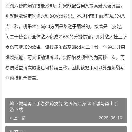
四到六秒的爆裂技能冷却。如果能配合词条提高最大装弹量，
那就越能稳定吃满六秒的减cd效果。不过相较于丽塔满层的八
点二秒，桃乐丝在减cd方面是略逊于丽塔的。接着是二技能，
每二十秒会对全体敌人造成216%的分摊伤害，并对敌人挂上所
受伤害增加的效果。该技能虽然基础cd为二十秒，但通过开启
爆裂技能，可大幅缩短冷却，实际触发频率约为两秒一次。而
易伤增益每次触发后可持续三秒，因此该效果可以算是爆裂期
间内接近全覆盖。
地下城与勇士手游弹药技能 凝固汽油弹 地下城与勇士手
游下载
« 上一篇
2025-06-16
没有了！