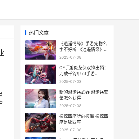
热门文章
《逍遥情缘》手游宠物名
字不好听 《逍遥情缘》手
业
游水晶宫和火云洞的职业
2025-07-08
平衡性
CF手游炎龙侠双锋出鞘：
刀破千钧甲 cf手游
m14ebr炎龙怎么得
2025-07-08
新的游骑兵武器 游骑兵套
起
装怎么获得
情
2025-07-08
技惊四座所向披靡 技惊四
座是哪四座
2025-07-08