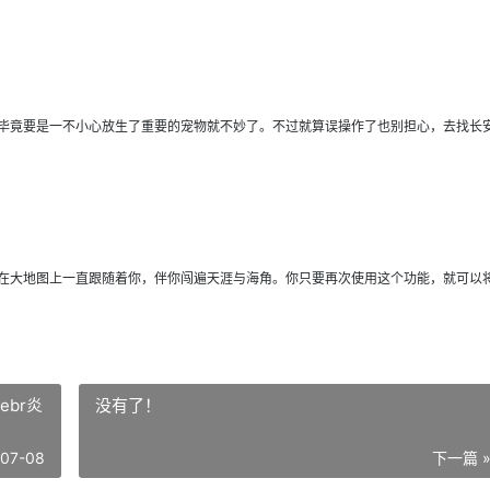
毕竟要是一不小心放生了重要的宠物就不妙了。不过就算误操作了也别担心，去找长
在大地图上一直跟随着你，伴你闯遍天涯与海角。你只要再次使用这个功能，就可以
ebr炎
没有了！
-07-08
下一篇 