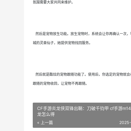
氛围需要大家共同来维护。
然后是宠物放生功能。放生宠物时，系统会让你再确认一次，
城的灵兽仙子，她提供宠物找回服务。
然后就是酷炫的宠物跟随功能了。使用后，你选定的宠物就会
跟随的宠物收回，让宠物不再跟随。
CF手游炎龙侠双锋出鞘：刀破千钧甲 cf手游m14
龙怎么得
« 上一篇
2025