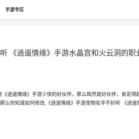
手游专区
听 《逍遥情缘》手游水晶宫和火云洞的职
:宠物是《逍遥情缘》手游少侠的好伙伴，那么既然是好伙伴，肯定得
那么你知道如何修改,《逍遥情缘》手游宠物名字不好听 《逍遥