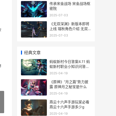
传承宋金战场 宋金战场枢
密院
2025-07-03
《无双深渊》新版本即将
上线 瑞秋角色介绍 无双
安
深度解析知乎
2025-07-03
经典文章
蚂蚁新村今日答案4.11 蚂
将
蚁新村职业小知识问答
4.11 蚂蚁新村今日答案最
2025-04-19
新2025.4.14
《原神》“月之篇”势力披
露 原神月之秘宝是什么
2025-04-19
燕云十六声手游玩家必看
燕云十六声手游多少g
»
2025-04-19