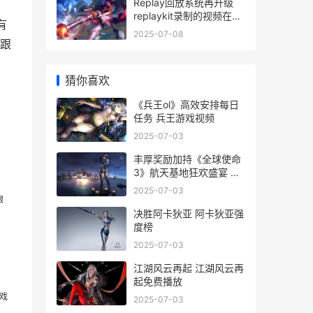
Replay回放系统再升级
replaykit录制的视频在哪
有
看
2025-07-08
跟
猜你喜欢
《兵王ol》高效安排每日
任务 兵王游戏视频
2025-07-03
丰厚奖励加持《全球使命
3》航天基地狂欢盛宴 原
神奖励丰厚的隐藏任务
2025-07-03
跟
决胜阿卡狄亚 阿卡狄亚强
度榜
2025-07-03
江湖风云再起 江湖风云再
起免费播放
戏
2025-07-03