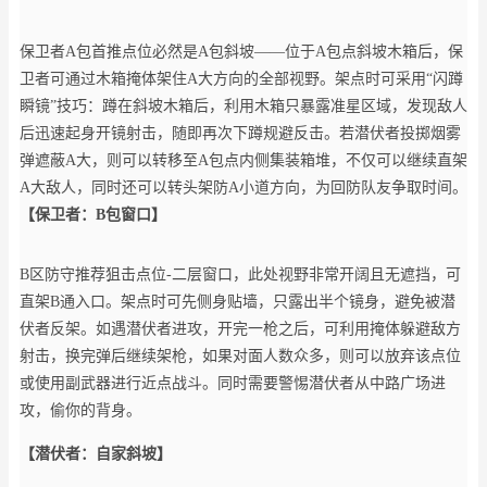
保卫者A包首推点位必然是A包斜坡——位于A包点斜坡木箱后，保
卫者可通过木箱掩体架住A大方向的全部视野。架点时可采用“闪蹲
瞬镜”技巧：蹲在斜坡木箱后，利用木箱只暴露准星区域，发现敌人
后迅速起身开镜射击，随即再次下蹲规避反击。若潜伏者投掷烟雾
弹遮蔽A大，则可以转移至A包点内侧集装箱堆，不仅可以继续直架
A大敌人，同时还可以转头架防A小道方向，为回防队友争取时间。
【保卫者：B包窗口】
B区防守推荐狙击点位-二层窗口，此处视野非常开阔且无遮挡，可
直架B通入口。架点时可先侧身贴墙，只露出半个镜身，避免被潜
伏者反架。如遇潜伏者进攻，开完一枪之后，可利用掩体躲避敌方
射击，换完弹后继续架枪，如果对面人数众多，则可以放弃该点位
或使用副武器进行近点战斗。同时需要警惕潜伏者从中路广场进
攻，偷你的背身。
【潜伏者：自家斜坡】