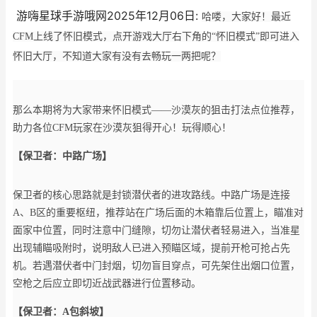
游嗨星球手游哦网2025年12月06日:
哈喽，大家好！最近
CFM上线了怀旧模式，点开游戏大厅右下角的“怀旧模式”即可进入
怀旧大厅，不知道大家有没有去畅玩一两把呢？
那么本期将为大家带来怀旧模式——沙漠灰的狙击打法点位推荐，
助力各位CFM玩家在沙漠灰狙得开心！玩得顺心！
【保卫者：中路广场】
保卫者的核心思路就是封锁潜伏者的进攻路线。中路广场是连接
A、B区的重要枢纽，推荐站在广场后面的木箱靠后位置上，瞄准对
面家中位置，同时注意中门缝隙，切勿让潜伏者轻易进入，当准星
出现辅瞄吸附时，说明敌人已进入预瞄区域，提前开枪可抢占先
机。若遇潜伏者中门封烟，切勿盲目穿点，可先架住出烟口位置，
空枪之后应立即切近战武器进行位置移动。
【保卫者：A包斜坡】