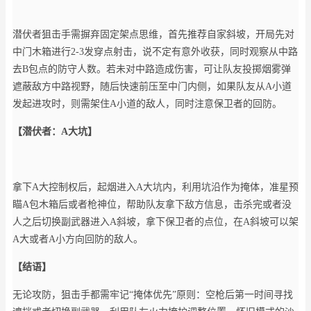
潜伏者狙击手需摒弃固定架点思维，首先推荐自家斜坡，开局先对
中门木箱进行2-3发穿点射击，说不定有意外收获，同时观察从中路
去B包点的防守人数。若未对中路造成伤害，可让队友投掷烟雾弹
遮蔽敌方中路视野，随后快速前压至中门内侧，如果队友从A小道
发起进攻时，则需架住A小道的敌人，同时注意保卫者的回防。
【潜伏者：A大坑】
拿下A大控制权后，起烟进入A大坑内，利用坑沿作为掩体，准星预
瞄A包木箱后或者枪神位，帮助队友拿下敌方信息，击杀完或者没
人之后切换副武器进入A斜坡，拿下保卫者的点位，在A斜坡可以架
A大或者A小方向回防的敌人。
【结语】
无论攻防，狙击手都需牢记“掩体优先”原则：空枪后第一时间寻找