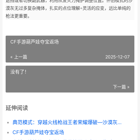
遮挡或者切换副武器，利用队友火力掩护调整位置。怀旧模式的沙
漠灰无过多复杂掩体，扎实的点位理解+灵活的应变，远比单纯的
枪法更重要。
CF手游葫芦娃夺宝返场
« 上一篇
2025-12-07
没有了！
下一篇 »
延伸阅读
典范模式：穿越火线枪战王者荣耀爆破—沙漠灰狙击打法点位推荐 典范形式
CF手游葫芦娃夺宝返场