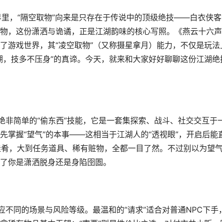
世界里，“隔空取物”向来是只存在于传说中的顶级绝技——白衣侠
物，这份潇洒与诡谲，正是江湖韵味的核心写照。《燕云十六声
了游戏世界，其“凌空取物”（又称摄星拿月）能力，不仅是玩法
湖，技多不压身”的真谛。今天，就来和大家好好聊聊这份江湖绝
绝非简单的“偷东西”技能，它是一套集探索、战斗、社交交互于
掌握“望气”的本事——这相当于江湖人的“透视眼”，开启后能
佳肴，大到任务道具、稀有赃物，全都一目了然。不过别以为望
了你是潇洒脱身还是身陷囹圄。
不同的场景与风险等级。最温和的“请求”适合对普通NPC下手