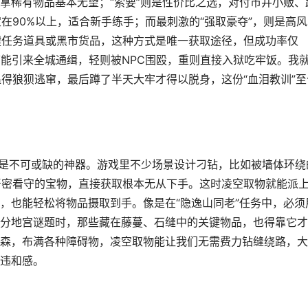
拿稀有物品基本无望；“索要”则是性价比之选，对付市井小贩、
在90%以上，适合新手练手；而最刺激的“强取豪夺”，则是高风
键任务道具或黑市货品，这种方式是唯一获取途径，但成功率仅
可能引来全城通缉，轻则被NPC围殴，重则直接入狱吃牢饭。我
追得狼狈逃窜，最后蹲了半天大牢才得以脱身，这份“血泪教训”至
更是不可或缺的神器。游戏里不少场景设计刁钻，比如被墙体环绕
严密看守的宝物，直接获取根本无从下手。这时凌空取物就能派
，也能轻松将物品摄取到手。像是在“隐逸山同老”任务中，必须
分地宫谜题时，那些藏在藤蔓、石缝中的关键物品，也得靠它才
森，布满各种障碍物，凌空取物能让我们无需费力钻缝绕路，大
违和感。