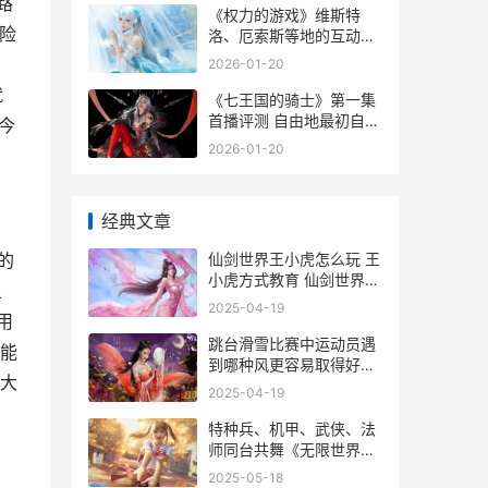
路
《权力的游戏》维斯特
险
洛、厄索斯等地的互动地
图 权力的游戏第七季未删
2026-01-20
减版在线观看免费高清
就
《七王国的骑士》第一集
首播评测 自由地最初自己
今
有趣的旅程 七王国的骑士
2026-01-20
小说
经典文章
仙剑世界王小虎怎么玩 王
的
小虎方式教育 仙剑世界王
上
小虎带什么御灵
2025-04-19
用
跳台滑雪比赛中运动员遇
能
到哪种风更容易取得好成
大
绩 蚂蚁庄园2月16答案早
2025-04-19
知道 跳台滑雪比赛中蚂蚁
庄园
特种兵、机甲、武侠、法
师同台共舞《无限世界》
特种兵机甲拼图的样子
2025-05-18