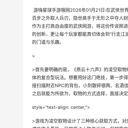
游嗨星球手游哦网2026年01月21日:在武侠
百步之外取人兵刃，隐世高手于无形之中夺人财
作为主打高自由度的武侠网游，将这份传说照进
的创新，更让每个玩家都能真切体会到“行走江
的门道与乐趣。
>
>首先要明确的是，《燕云十六声》的凌空取物
体的复合型玩法。想要用好这门绝技，第一步得先
接扫描附近NPC的背包，小到散碎银两、名酒
之后就能为所欲为，取物的方式选择，直接决定
style="text-align: center;">
>游戏为凌空取物设计了三种核心获取方式，对应