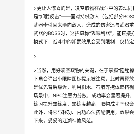
>更让人惊喜的是，凌空取物在战斗中的表现同
是“卸武反击”——面对持械敌人（包括部分BO
武器牵引回来砸向敌人，造成的伤害还与武器重
武器的BOSS时，这招堪称“逃课利器”，能直
模式下，战斗中的卸武效果会受到限制，仅特定
>
>当然，用好凌空取物的关键，在于掌握“隐秘
下角会弹出小眼睛图标提示被注意，此时再释放
是优先背后靠近，利用树木、石墙等掩体遮挡视
场景中，NPC注意力分散，成功率会显著提升
练习提升熟练度，熟练度越高，取物成功率也会
此外，将它与轻功、内功心法搭配使用，效果会
下来，妥妥的江湖神偷风范。