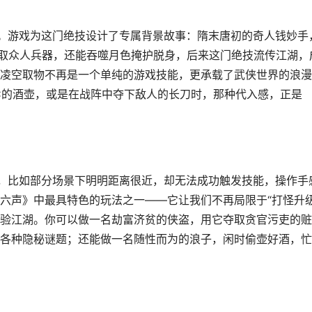
。游戏为这门绝技设计了专属背景故事：隋末唐初的奇人钱妙手
夺取众人兵器，还能吞噬月色掩护脱身，后来这门绝技流传江湖，
凌空取物不再是一个单纯的游戏技能，更承载了武侠世界的浪漫
C的酒壶，或是在战阵中夺下敌人的长刀时，那种代入感，正是
，比如部分场景下明明距离很近，却无法成功触发技能，操作手
六声》中最具特色的玩法之一——它让我们不再局限于“打怪升级
验江湖。你可以做一名劫富济贫的侠盗，用它夺取贪官污吏的赃
各种隐秘谜题；还能做一名随性而为的浪子，闲时偷壶好酒，忙