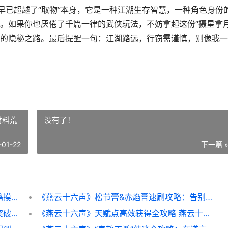
早已超越了“取物”本身，它是一种江湖生存智慧，一种角色身份
。如果你也厌倦了千篇一律的武侠玩法，不妨拿起这份“摄星拿月
的隐秘之路。最后提醒一句：江湖路远，行窃需谨慎，别像我一
材料荒
没有了！
-01-22
下一篇 
《燕云十六声》凌空取物深度分析：不止偷鸡摸狗 燕云十六声是什么类型的游戏
《燕云十六声》松节膏&赤焰膏速刷攻略：告别材料荒 燕云十六声云游戏
《燕云十六声》虎骨酒快速刷取攻略：武学突破再也不卡材料 燕云十六声官服下载
《燕云十六声》天赋点高效获得全攻略 燕云十六声云游戏官网