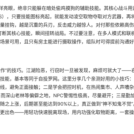
样亮眼，绝非只能躲在暗处偷鸡摸狗的辅助技能。其核心战斗用
SS），只要技能图标亮起，就能发动凌空取物夺取对方武器，再
量挂钩，越是沉重的兵刃，反击威力越惊人。对付那些依赖高伤
接打断其核心技能，瞬间扭转战局。不过要注意，在多人模式和联
场景可用，且只有房主能进行摄取操作，组队时可得提前沟通好
操作”的技巧。江湖险恶，行窃时一旦被发现，麻烦可就大了——
技能，基本等同于自投罗网。这里分享几个亲测好用的小技巧：
线，避免正面接触；二是学会把控时机，在热闹集市、人声嘈杂
，而深山老林等偏僻之地，NPC警惕性极高，尽量避开；三是勤
随之上涨，后期甚至能达到90%以上，真正做到“神不知鬼不觉”
更出色——用轻功快速脱离现场，用内功强化取物距离，一套操