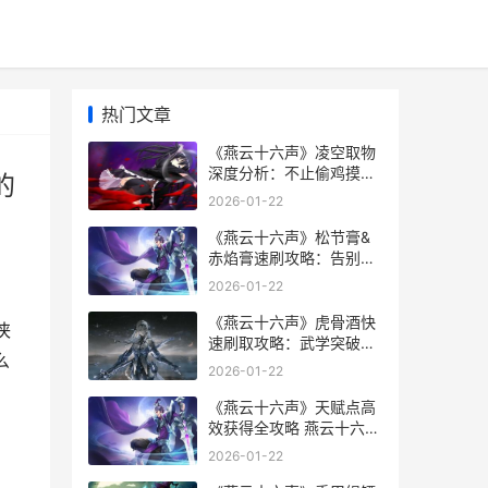
热门文章
《燕云十六声》凌空取物
深度分析：不止偷鸡摸狗
的
燕云十六声是什么类型的
2026-01-22
游戏
《燕云十六声》松节膏&
赤焰膏速刷攻略：告别材
料荒 燕云十六声云游戏
2026-01-22
《燕云十六声》虎骨酒快
侠
速刷取攻略：武学突破再
么
也不卡材料 燕云十六声官
2026-01-22
服下载
《燕云十六声》天赋点高
效获得全攻略 燕云十六声
云游戏官网
2026-01-22