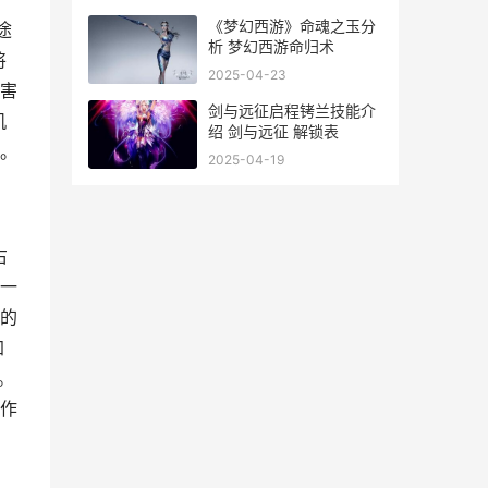
《梦幻西游》命魂之玉分
途
析 梦幻西游命归术
将
2025-04-23
害
剑与远征启程铐兰技能介
机
绍 剑与远征 解锁表
。
2025-04-19
右
一
的
加
。
作