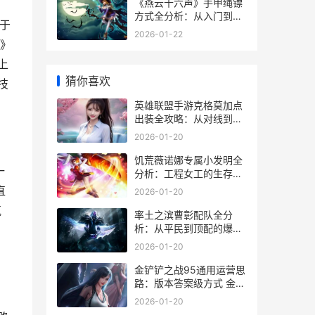
《燕云十六声》手甲绳镖
方式全分析：从入门到爆
客于
发的核心攻略 燕云十六声
2026-01-22
云游戏
》
上
猜你喜欢
技
英雄联盟手游克格莫加点
出装全攻略：从对线到团
战的伤害机器养成 英雄联
2026-01-20
盟手游克烈
饥荒薇诺娜专属小发明全
一
分析：工程女工的生存利
器 饥荒联机薇诺娜厉害吗
直
2026-01-20
气
率土之滨曹彰配队全分
析：从平民到顶配的爆发
方式指南 率土之滨曹彰配
2026-01-20
什么武将
金铲铲之战95通用运营思
路：版本答案级方式 金铲
铲之战怎么升9
，
2026-01-20