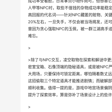
成功率全看脸，日常拿点小物件尚可，但想靠它
人甲等NPC时，取些不值钱的杂物成功率能稳定
高回报的代名词——针对NPC藏匿的赃物、关
20%左右，一旦失手，不仅会被当场揭发，还
曾因为贪心强取NPC的玉佩，被一群江湖高手
难忘。
>
>除了与NPC交互，凌空取物在探索和解谜中
密室宝箱、石像顶端的隐秘道具，或是被NPC
大用场，只要保持可锁定距离，哪怕隔着数丈远
这招偷取三个特定道具才能推进剧情；而破解部
顺利收集。值得一提的是，游戏中地宫场景偏阴
提升了探索效率，算是弥补了场景设计上的些许
>