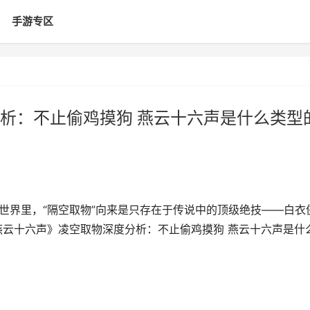
手游专区
析：不止偷鸡摸狗 燕云十六声是什么类型
武侠世界里，“隔空取物”向来是只存在于传说中的顶级绝技——白衣
燕云十六声》凌空取物深度分析：不止偷鸡摸狗 燕云十六声是什