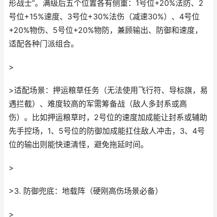
形战士”。满级后五个位置各有侧重：1号位+20%法防、2
号位+15%速度、3号位+30%法伤（减速30%）、4号位
+20%物伤、5号位+20%物防，兼顾输出、防御和速度，
适配各种门派组合。
>
>适配场景：押运粮草任务（无法使用飞行符、导标旗，易
遇拦截）、难度较高的军需筹备战（敌人多封系或高
伤）。比如押运粮草时，2号位的速度加成能让封系或辅助
先手控场，1、5号位的防御加成能扛住敌人冲击，3、4号
位的输出则能快速清怪，避免拖延时间。
>
>3. 防御兜底：地载阵（硬刚高伤场景必备）
>