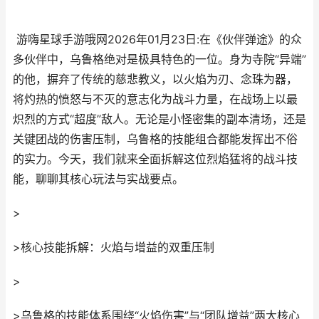
游嗨星球手游哦网2026年01月23日:在《伙伴弹途》的众
多伙伴中，乌鲁格绝对是极具特色的一位。身为寺院“异端”
的他，摒弃了传统的慈悲教义，以火焰为刃、念珠为器，
将灼热的愤怒与不灭的意志化为战斗力量，在战场上以最
炽烈的方式“超度”敌人。无论是小怪密集的副本清场，还是
关键团战的伤害压制，乌鲁格的技能组合都能发挥出不俗
的实力。今天，我们就来全面拆解这位烈焰猛将的战斗技
能，聊聊其核心玩法与实战要点。
>
>核心技能拆解：火焰与增益的双重压制
>
>乌鲁格的技能体系围绕“火焰伤害”与“团队增益”两大核心