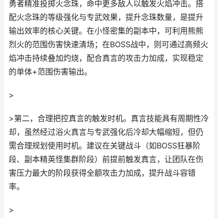
勇者精准投掷火念珠，命中更多敌人以触发火焰冲击。搭
配火念珠的等级强化与专武效果，提升念珠数量，是提升
输出效率的核心关键。在小怪密集的副本中，可利用熊熊
烈火的范围伤害快速清场；在BOSS战中，则可通过高频火
焰冲击持续叠加灼烧，配合真言的攻击力加成，实现稳定
的单体+范围伤害输出。
>
>第二，合理把控真言的触发时机。真言技能具有周期性冷
却，虽然经过浴火真言与专武强化后冷却大幅缩短，但仍
需合理规划使用时机。建议在关键战斗（如BOSS狂暴阶
段、副本精英怪集群阶段）前提前触发真言，让团队在伤
害压力最大的阶段获得全额攻击力加成，提升战斗容错
率。
>