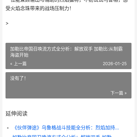
受火焰念珠带来的战场压制力！
>
加勒比帝国召唤流方式全分析：解放双手 加勒比:从制霸
海盗开始
« 上一篇
2026-01-25
没有了！
下一篇 »
延伸阅读
《伙伴弹途》乌鲁格战斗技能全分析：烈焰加持的战场猛将 伙伴进行曲简谱图片