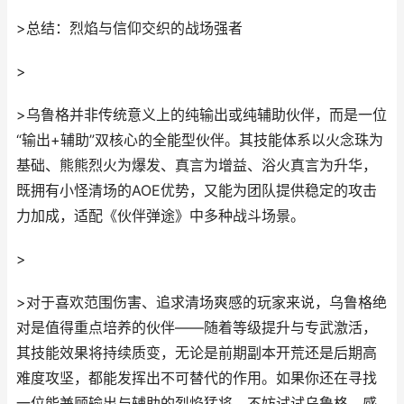
>总结：烈焰与信仰交织的战场强者
>
>乌鲁格并非传统意义上的纯输出或纯辅助伙伴，而是一位
“输出+辅助”双核心的全能型伙伴。其技能体系以火念珠为
基础、熊熊烈火为爆发、真言为增益、浴火真言为升华，
既拥有小怪清场的AOE优势，又能为团队提供稳定的攻击
力加成，适配《伙伴弹途》中多种战斗场景。
>
>对于喜欢范围伤害、追求清场爽感的玩家来说，乌鲁格绝
对是值得重点培养的伙伴——随着等级提升与专武激活，
其技能效果将持续质变，无论是前期副本开荒还是后期高
难度攻坚，都能发挥出不可替代的作用。如果你还在寻找
一位能兼顾输出与辅助的烈焰猛将，不妨试试乌鲁格，感