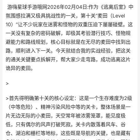
游嗨星球手游哦网2026年02月04日:作为《逃离后室》中
氛围感拉满又极具挑战性的一关，第十关“麦田（Level
10）”让不少玩家在迷雾和怪物的双重压迫下屡屡碰壁。这
一关没有复杂的密码破解，却极其考验潜行技巧、怪物规
避能力和路线规划，核心目标就是在无尽的麦田中找到出
路，顺利进入下一关。今天就结合我的实战经验，把这关
的通关关键要点拆解开，帮大家少走弯路，成功逃离这片
诡异的麦田。
>
>首先得明确第十关的核心设定：这是一个生存难度为2级
（中等危险）、精神污染风险中等的关卡，整体场景是一
片无边无际的小麦田，天空常年被浓雾笼罩，能见度极
低，只有偶尔的风声打破死寂。关卡内散落着风车、谷
仓、湖泊和栅栏等地标，这些既是导航的关键，也是藏有