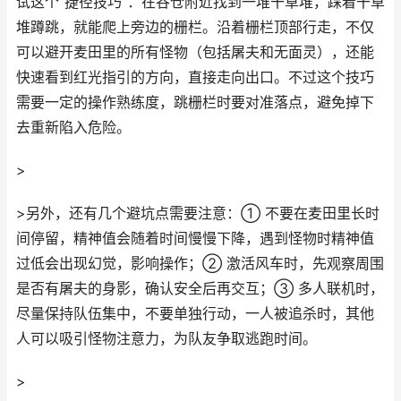
试这个“捷径技巧”：在谷仓附近找到一堆干草堆，踩着干草
堆蹲跳，就能爬上旁边的栅栏。沿着栅栏顶部行走，不仅
可以避开麦田里的所有怪物（包括屠夫和无面灵），还能
快速看到红光指引的方向，直接走向出口。不过这个技巧
需要一定的操作熟练度，跳栅栏时要对准落点，避免掉下
去重新陷入危险。
>
>另外，还有几个避坑点需要注意：① 不要在麦田里长时
间停留，精神值会随着时间慢慢下降，遇到怪物时精神值
过低会出现幻觉，影响操作；② 激活风车时，先观察周围
是否有屠夫的身影，确认安全后再交互；③ 多人联机时，
尽量保持队伍集中，不要单独行动，一人被追杀时，其他
人可以吸引怪物注意力，为队友争取逃跑时间。
>