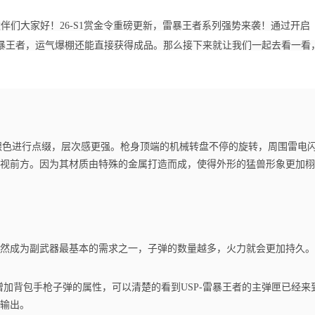
伴们大家好！26-S1赏金令重磅更新，雷暴王者系列强势来袭！通过开启
P-雷暴王者，运气爆棚还能直接获得成品。那么接下来就让我们一起去看一看
许银色进行点缀，层次感更强。枪身顶端的机械转盘不停的旋转，周围雷电
视前方。因为其材质由特殊的金属打造而成，使得外形的猛兽形象更加栩
然成为副武器最基本的需求之一，子弹的数量越多，火力就会更加持久。
加背包手枪子弹的属性，可以清楚的看到USP-雷暴王者的主弹匣已经来
力输出。