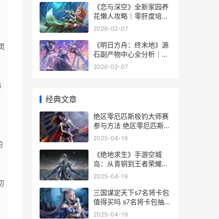
《恋与深空》全新家园养
花懒人攻略｜零肝度培育
《恋与深空》全文阅读
2026-02-07
《明日方舟：终末地》源
灵
石副产物中心全分析｜拓
荒路上的资源与解谜枢纽
2026-02-07
《明日方舟:终末地》官网
暴
经典文章
绝区零厄匹斯极钓大师赛
参与方法 绝区零厄匹斯极
钓大师赛什么时候结束
2025-04-19
的
《绝地求生》手游空城
岛：从青铜到王者荣耀的
进阶秘籍 绝地求生手雷拉
2025-04-19
栓按什么键
切
三国谋定天下s7名将卡包
值得买吗 s7名将卡包抽取
建议 三国谋定天下s7开荒
2025-04-19