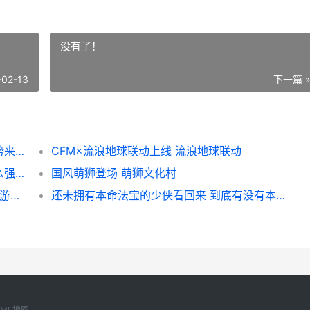
没有了！
-02-13
下一篇 
穿越火线枪战王者荣耀雷暴王者荣耀系列强势来袭 穿越火线枪战王者破解版无限钻石
CFM×流浪地球联动上线 流浪地球联动
穿越火线枪战王者荣耀雷暴王者荣耀投掷这么强 穿越火线枪战王者
国风萌狮登场 萌狮文化村
CF手游终极生化平衡性调整解读它来了 cf手游终极生化用什么枪
还未拥有本命法宝的少侠看回来 到底有没有本命佛
XML地图