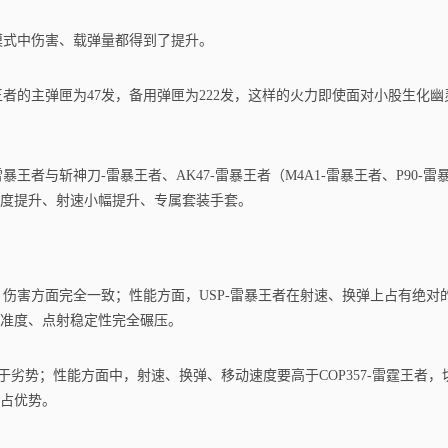
模式中伤害、载弹量都得到了提升。
王者的主弹匣为47发，备用弹匣为222发，这样的火力即使面对小股生化幽
王者与斩神刀-雷暴王者、AK47-雷暴王者（M4A1-雷暴王者、P90-雷
准度提升、射速小幅提升、专属套装手套。
，伤害方面完全一致；性能方面，USP-雷暴王者在射速、换弹上占有绝对
准度、点射稳定性完全碾压。
处于劣势；性能方面中，射速、换弹、移动速度要高于COP357-雷霆王者，
占优势。