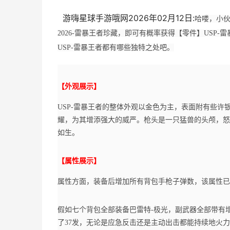
游嗨星球手游哦网2026年02月12日:
哈喽，小伙
2026-雷暴王者珍藏，即可有概率获得【零件】US
USP-雷暴王者都有哪些独特之处吧。
【外观展示】
USP-雷暴王者的整体外观以金色为主，表面附有些
耀，为其增添强大的威严。枪头是一只猛兽的头颅，怒
如生。
【属性展示】
属性方面，装备后增加所有背包手枪子弹数，该属性已
假如七个背包全部装备巴雷特-极光，副武器全部带有增
了37发，无论是应急反击还是主动出击都能持续地火