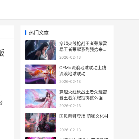
热门文章
穿越火线枪战王者荣耀雷
暴王者荣耀系列强势来袭
版
穿越火线枪战王者破解版
2026-02-13
无限钻石
CFM×流浪地球联动上线
流浪地球联动
2026-02-13
穿越火线枪战王者荣耀雷
来
暴王者荣耀投掷这么强 穿
者
越火线枪战王者
2026-02-13
国风萌狮登场 萌狮文化村
2026-02-13