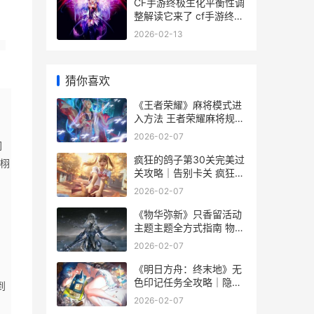
CF手游终极生化平衡性调
整解读它来了 cf手游终极
生化用什么枪
2026-02-13
，
猜你喜欢
《王者荣耀》麻将模式进
入方法 王者荣耀麻将规则
和打法
2026-02-07
闪
疯狂的鸽子第30关完美过
栩
关攻略｜告别卡关 疯狂烤
鸽总店地址槐安路东二环
2026-02-07
交叉口北行500米路东
《物华弥新》只香留活动
主题主题全方式指南 物华
新诗句
2026-02-07
《明日方舟：终末地》无
色印记任务全攻略｜隐藏
到
收集+机制破解 明日方舟
2026-02-07
终末地预约