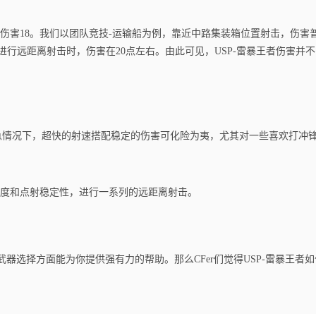
离伤害18。我们以团队竞技-运输船为例，靠近中路集装箱位置射击，伤害
点前进行远距离射击时，伤害在20点左右。由此可见，USP-雷暴王者伤害并
应急情况下，超快的射速搭配稳定的伤害可化险为夷，尤其对一些喜欢打冲
度和点射稳定性，进行一系列的远距离射击。
武器选择方面能为你提供强有力的帮助。那么CFer们觉得USP-雷暴王者如