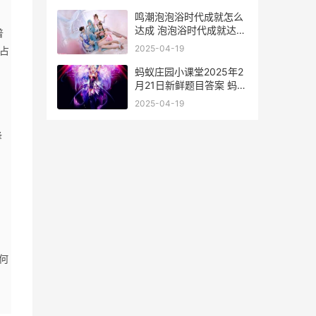
鸣潮泡泡浴时代成就怎么
达成 泡泡浴时代成就达成
普
方法
2025-04-19
不占
蚂蚁庄园小课堂2025年2
月21日新鲜题目答案 蚂蚁
庄园小课堂答案汇总 蚂蚁
2025-04-19
庄园小课堂今日答题最新
答案大全
锋
何