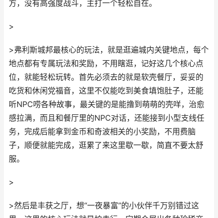
方，没有高强度战斗，主打一个轻松自在。
>
>弗利斯城邦最核心的玩法，就是逛遍城内关键地点，每个
地点都有专属玩法和奖励，不用瞎逛，记好这几个核心点
位，就能轻松玩转。首先必须去的就是软壳餐厅，妥妥的
吃货和休闲党福音，这里不仅能吃到美食填饱肚子，还能
听NPC唠各种故事，最关键的是能撸到萌萌的壳咩，治愈
感拉满，而且和餐厅里的NPC对话，还能接到小型支线任
务，完成后能拿到金币和奇波相关的小奖励，不用费脑
子，顺便就能完成，逛累了来这里歇一歇，简直不要太舒
服。
>
>然后是丰获之厅，想“一夜暴富”的小伙伴千万别错过这