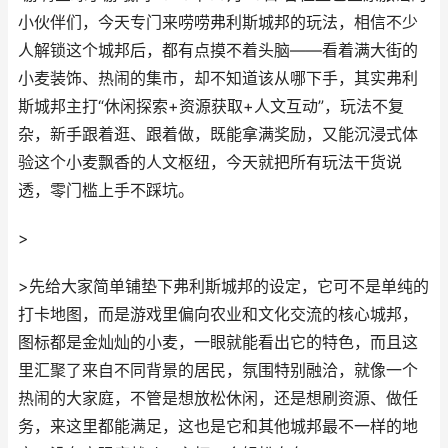
小伙伴们，今天专门来唠唠弗利斯城邦的玩法，相信不少
人解锁这个城邦后，都有点摸不着头脑——看着满大街的
小麦装饰、热闹的集市，却不知道该从哪下手，其实弗利
斯城邦主打“休闲探索+资源获取+人文互动”，玩法不复
杂，新手跟着逛、跟着做，既能拿满奖励，又能沉浸式体
验这个小麦飘香的人文枢纽，今天就把所有玩法干货说
透，零门槛上手不踩坑。
>
>先给大家简单铺垫下弗利斯城邦的设定，它可不是单纯的
打卡地图，而是游戏里偏向农业和文化交流的核心城邦，
图标都是金灿灿的小麦，一眼就能看出它的特色，而且这
里汇聚了来自不同背景的居民，氛围特别融洽，就像一个
热闹的大家庭，不管是想放松休闲，还是想刷资源、做任
务，来这里都能满足，这也是它和其他城邦最不一样的地