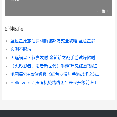
下一篇 »
延伸阅读
蓝色星原旅谣弗利斯城邦方式全攻略 蓝色星梦
实测不踩坑
天选福星・恭喜发财 金铲铲之战手游试炼限时模式最初 16.7a版本升级内容分享
《火影忍者：忍者新世代》手游“尸鬼红唇”远征路线思路与深度分析 火影忍者忍者之路完整免费观看
地图探索+点位解锁《红色沙漠》手游战场之光板金盔甲获得方法 地图点位是什么意思
Helldivers 2 压迫机械路线图：未来升级前瞻 helldiver dlc