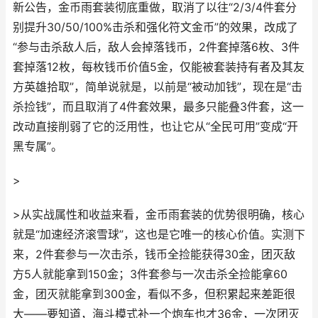
新公告，金币雨套装彻底重做，取消了以往“2/3/4件套分
别提升30/50/100%击杀和强化符文金币”的效果，改成了
“参与击杀敌人后，敌人会掉落钱币，2件套掉落6枚、3件
套掉落12枚，每枚钱币价值5金，仅能被套装持有者及其友
方英雄拾取”，简单说就是，以前是“被动加钱”，现在是“击
杀捡钱”，而且取消了4件套效果，最多只能叠3件套，这一
改动直接削弱了它的泛用性，也让它从“全民可用”变成“开
黑专属”。
>
>从实战属性和收益来看，金币雨套装的优势很明确，核心
就是“加速经济滚雪球”，这也是它唯一的核心价值。实测下
来，2件套参与一次击杀，钱币全捡能获得30金，团灭敌
方5人就能拿到150金；3件套参与一次击杀全捡能拿60
金，团灭就能拿到300金，看似不多，但积累起来差距很
大——要知道，海斗模式补一个炮车也才36金，一次团灭