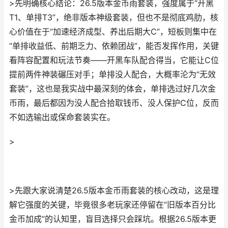
>先明确核心结论：26.5版本金币雨套装，强度属于“开黑
T1、单排T3”，绝非版本神级套装，但也不是彻底鸡肋，核
心价值在于“加速经济成型、养出后期大C”，短板则集中在
“单排收益低、前期乏力、依赖团战”，能否发挥作用，关键
看阵容配置和玩法节奏——开黑车队配合得当，它能让C位
提前两件神装碾压对手；单排没人配合，大概率沦为“无效
套装”，这也是我实战中最深刻的体会，单排选过好几次金
币雨，最后都因为没人配合拾取钱币、没人保护C位，反而
不如选输出或保命套装实在。
>
>先跟大家说清楚26.5版本金币雨套装的核心改动，这是理
解它强度的关键，毕竟很多老玩家还停留在“旧版本百分比
金币加成”的认知里，盲目选择只会踩坑。根据26.5版本更