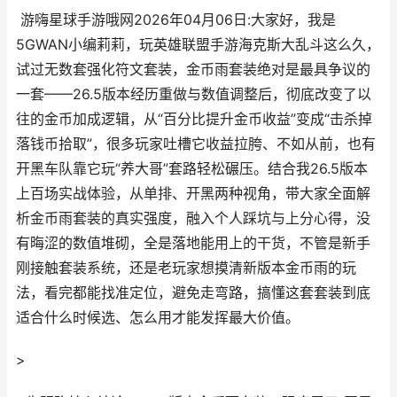
游嗨星球手游哦网2026年04月06日:大家好，我是
5GWAN小编莉莉，玩英雄联盟手游海克斯大乱斗这么久，
试过无数套强化符文套装，金币雨套装绝对是最具争议的
一套——26.5版本经历重做与数值调整后，彻底改变了以
往的金币加成逻辑，从“百分比提升金币收益”变成“击杀掉
落钱币拾取”，很多玩家吐槽它收益拉胯、不如从前，也有
开黑车队靠它玩“养大哥”套路轻松碾压。结合我26.5版本
上百场实战体验，从单排、开黑两种视角，带大家全面解
析金币雨套装的真实强度，融入个人踩坑与上分心得，没
有晦涩的数值堆砌，全是落地能用上的干货，不管是新手
刚接触套装系统，还是老玩家想摸清新版本金币雨的玩
法，看完都能找准定位，避免走弯路，搞懂这套套装到底
适合什么时候选、怎么用才能发挥最大价值。
>