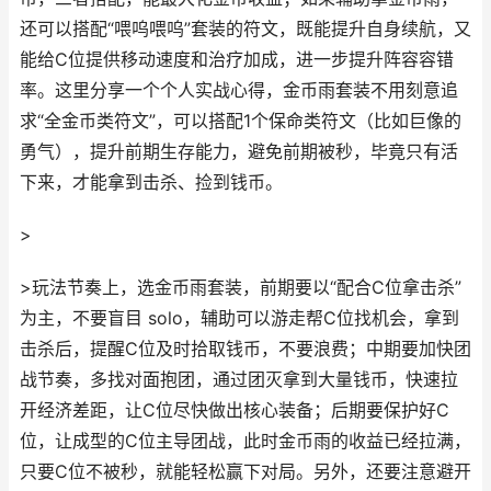
还可以搭配“喂呜喂呜”套装的符文，既能提升自身续航，又
能给C位提供移动速度和治疗加成，进一步提升阵容容错
率。这里分享一个个人实战心得，金币雨套装不用刻意追
求“全金币类符文”，可以搭配1个保命类符文（比如巨像的
勇气），提升前期生存能力，避免前期被秒，毕竟只有活
下来，才能拿到击杀、捡到钱币。
>
>玩法节奏上，选金币雨套装，前期要以“配合C位拿击杀”
为主，不要盲目 solo，辅助可以游走帮C位找机会，拿到
击杀后，提醒C位及时拾取钱币，不要浪费；中期要加快团
战节奏，多找对面抱团，通过团灭拿到大量钱币，快速拉
开经济差距，让C位尽快做出核心装备；后期要保护好C
位，让成型的C位主导团战，此时金币雨的收益已经拉满，
只要C位不被秒，就能轻松赢下对局。另外，还要注意避开