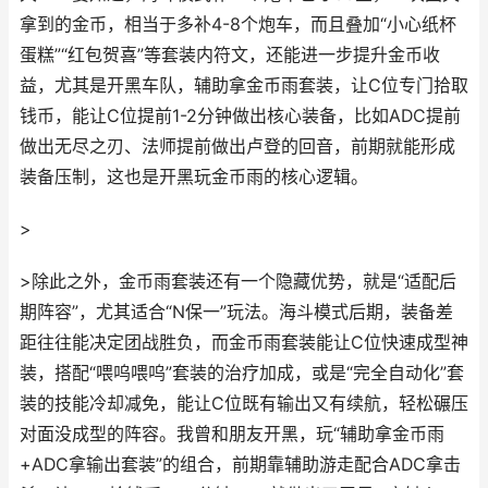
拿到的金币，相当于多补4-8个炮车，而且叠加“小心纸杯
蛋糕”“红包贺喜”等套装内符文，还能进一步提升金币收
益，尤其是开黑车队，辅助拿金币雨套装，让C位专门拾取
钱币，能让C位提前1-2分钟做出核心装备，比如ADC提前
做出无尽之刃、法师提前做出卢登的回音，前期就能形成
装备压制，这也是开黑玩金币雨的核心逻辑。
>
>除此之外，金币雨套装还有一个隐藏优势，就是“适配后
期阵容”，尤其适合“N保一”玩法。海斗模式后期，装备差
距往往能决定团战胜负，而金币雨套装能让C位快速成型神
装，搭配“喂呜喂呜”套装的治疗加成，或是“完全自动化”套
装的技能冷却减免，能让C位既有输出又有续航，轻松碾压
对面没成型的阵容。我曾和朋友开黑，玩“辅助拿金币雨
+ADC拿输出套装”的组合，前期靠辅助游走配合ADC拿击