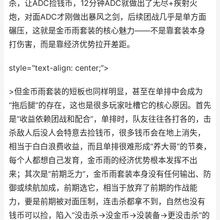
杀，让ADC捡钱币，12分钟ADC就做出了无尽+疾射火
炮，对面ADC才刚做出暴风之剑，后续团战几乎是单方面
碾压，这就是金币雨套装的核心魅力——不是靠套装本身
打伤害，而是靠经济优势拉开差距。
style="text-align: center;">
>但金币雨套装的短板也同样明显，甚至在单排中会成为
“拖后腿”的存在，这也是很多玩家吐槽它的核心原因。首先
是“收益依赖团战和配合”，单排时，队友往往各打各的，击
杀敌人后没人会特意去捡钱币，很多钱币会在地上消失，
相当于白白浪费收益，而且单排很难形成“养大哥”的节奏，
每个人都想自己发育，金币雨的经济优势根本发挥不出
来；其次是“前期乏力”，金币雨套装本身没有任何输出、防
御或续航加成，前期选它，相当于放弃了前期的作战能
力，要是前期被对面压制，连击杀都拿不到，自然也没有
钱币可以捡，陷入“没击杀→没金币→没装备→更没击杀”的