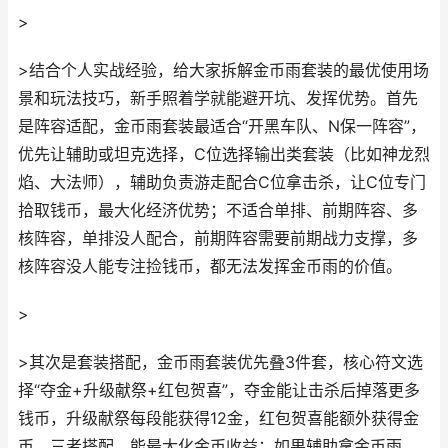
>
>结合个人实战经验，给大家拆解金币雨套装的最优使用场
景和玩法技巧，新手照着学就能避开坑、发挥优势。首先
是阵容适配，金币雨套装最适合“开黑车队、N保一阵容”，
优先让辅助或坦克选择，C位选择输出类套装（比如神龙烈
焰、大法师），辅助负责游走配合C位拿击杀，让C位专门
拾取钱币，最大化经济优势；不适合单排、前期阵容、多
核阵容，单排没人配合，前期阵容需要前期战力支撑，多
核阵容没人能专注捡钱币，都无法发挥金币雨的价值。
>
>其次是套装搭配，金币雨套装优先叠3件套，核心符文选
择“夺金+升级献祭+红包贺喜”，夺金能让击杀后掉落更多
钱币，升级献祭每段能获得12金，红包贺喜能额外获得金
币，三者搭配，能最大化金币收益；如果辅助拿金币雨，