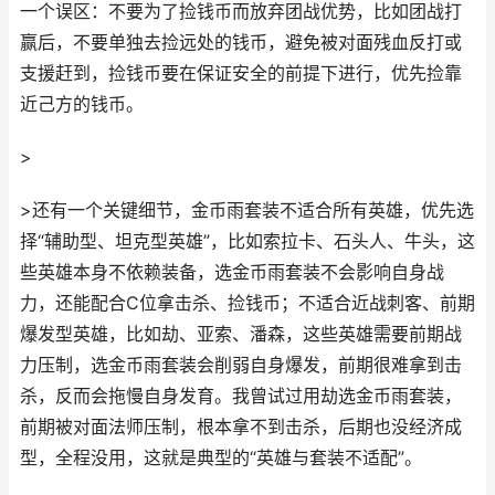
一个误区：不要为了捡钱币而放弃团战优势，比如团战打
赢后，不要单独去捡远处的钱币，避免被对面残血反打或
支援赶到，捡钱币要在保证安全的前提下进行，优先捡靠
近己方的钱币。
>
>还有一个关键细节，金币雨套装不适合所有英雄，优先选
择“辅助型、坦克型英雄”，比如索拉卡、石头人、牛头，这
些英雄本身不依赖装备，选金币雨套装不会影响自身战
力，还能配合C位拿击杀、捡钱币；不适合近战刺客、前期
爆发型英雄，比如劫、亚索、潘森，这些英雄需要前期战
力压制，选金币雨套装会削弱自身爆发，前期很难拿到击
杀，反而会拖慢自身发育。我曾试过用劫选金币雨套装，
前期被对面法师压制，根本拿不到击杀，后期也没经济成
型，全程没用，这就是典型的“英雄与套装不适配”。