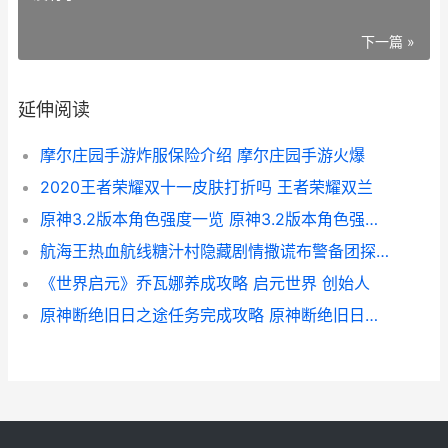
下一篇 »
延伸阅读
摩尔庄园手游炸服保险介绍 摩尔庄园手游火爆
2020王者荣耀双十一皮肤打折吗 王者荣耀双兰
原神3.2版本角色强度一览 原神3.2版本角色强度排行
航海王热血航线糖汁村隐藏剧情撒谎布警备团探索攻略 航海王热血航线最新兑换码
《世界启元》乔瓦娜养成攻略 启元世界 创始人
原神断绝旧日之途任务完成攻略 原神断绝旧日之途继续追踪