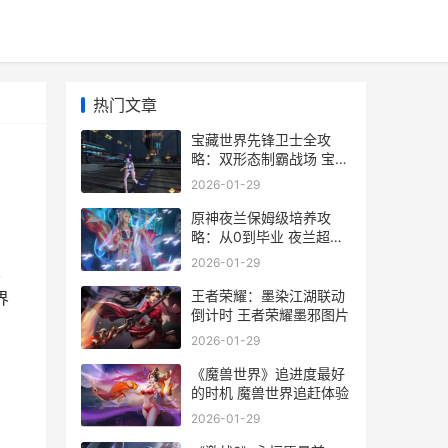
热门文章
宝藏世界先锋卫士全攻
略：双形态制霸战场 宝藏
世界wiki
2026-01-29
原神夜兰保姆级培养攻
略：从0到毕业 夜兰超进
化怎么过
2026-01-29
职
王者荣耀：墨染江湖联动
界
倒计时 王者荣耀墨邪图片
2026-01-29
《魔兽世界》追进度最好
的时机 魔兽世界追赶体验
2026-01-29