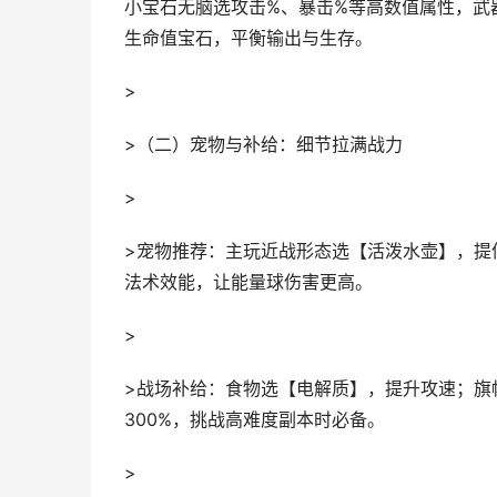
小宝石无脑选攻击%、暴击%等高数值属性，武
生命值宝石，平衡输出与生存。
>
>（二）宠物与补给：细节拉满战力
>
>宠物推荐：主玩近战形态选【活泼水壶】，提
法术效能，让能量球伤害更高。
>
>战场补给：食物选【电解质】，提升攻速；旗
300%，挑战高难度副本时必备。
>