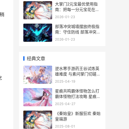
大掌门2元宝最优使用指
南：把每一分元宝花在刀
稍
刃上 大掌门2存元宝买什
2026-01-23
么
部落冲突城墙摆放终极指
南：守住防线 部落冲突城
墙阵型大全
2026-01-23
经典文章
逆水寒手游药王谷试炼英
雄难度 与素问掌门切磋赢
吃
典藏萌宠 逆水寒手游药王
2025-04-19
谷言谨在哪
星痕共鸣霸体怪物怎么打
霸体怪物打法攻略 星痕
ouo
2025-04-27
《秦始皇》新服狂欢 秦始
皇端游
2025-08-01