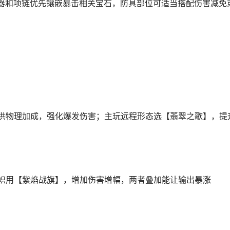
器和项链优先镶嵌暴击相关宝石，防具部位可适当搭配伤害减免
供物理加成，强化爆发伤害；主玩远程形态选【翡翠之歌】，提
帜用【紫焰战旗】，增加伤害增幅，两者叠加能让输出暴涨