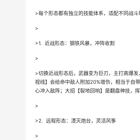
>每个形态都有独立的技能体系，适配不同战斗
>
>1. 近战形态：钢铁风暴，冲阵收割
>
>切换近战形态后，武器变为巨刃，主打高爆发
视线】会给命中敌人附加20%增伤，相当于自带
心冲入敌阵；大招【裂地回响】是翻盘神技，挥
>
>2. 远程形态：湮灭炮台，灵活风筝
>