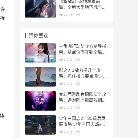
《激战2》永恒愿景前
瞻：全新大型地下城与优
许
化、快速游戏模式即将上
2026-01-29
拆
线 激战2永恒多少钱一把
猜你喜欢
三角洲行动防守方制胜指
南：从点位固守到全局翻
盘的核心攻略 三角洲行动
2026-01-23
防守方一直输
影之刃3战力提升全攻
略：抓住核心要点 影之刃
3 战力
2026-01-23
梦幻西游刷官职阵法全攻
略：选对阵才能高效躺赢
梦幻西游刷官职称谓
2026-01-23
体
少年三国志2：35级后发
展攻略 少年三国志2破解
版下载无限元宝满v破解
2026-01-23
版