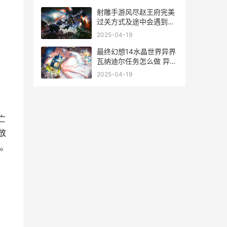
射雕手游风尽赵王府完美
过关方式及途中会遇到的
BOSS详解 射雕手游哪个
2025-04-19
职业好
最终幻想14水晶世界异界
瓦纳迪尔任务怎么做 异界
瓦纳迪尔任务攻略 最终幻
2025-04-19
想14水晶世界公测时间
亡
放
。