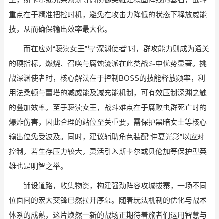
重点在于精准把控时机，避免在攻击力降低的状态下释放威能
技，从而确保输出效率最大化。
而在应对“亵渎女王”与“深渊使者”时，群攻能力则成为通关
的硬指标，燃烧、召唤与腐蚀流派在此类战斗中优势显著。挑
战深渊使者时，核心解法在于控制BOSS的技能释放频率，利
用法桑顿与蕾塔的减威能及减充能机制，可有效压制深渊之触
的叠加效率。至于亵渎女王，战斗难点在于腐败虫群死亡时的
爆炸伤害，因此合理的站位至关重要，需保护黑暗女士等核心
输出位免受波及。同时，建议辅助角色装配“仲夏光影”以应对
控制，若生存压力较大，灵活引入斯卡尔或贝伦加等保护型英
雄也是明智之举。
铺设道路，收集物资，构建强劲阵容攻城拔寨，一场不同
位面间的宏大交锋已然拉开序幕。随着玩法机制的优化与战术
体系的成熟，这片焕然一新的战场正期待着旅者们运用智慧与