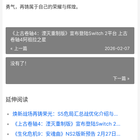
勇气，再铸属于自己的荣耀与辉煌。
《上古卷轴4：湮灭重制版》宣布登陆Switch 2平台 上古
卷轴4阿祖拉之星
« 上一篇
2026-02-07
没有了！
下一篇 »
延伸阅读
焕新战场再铸荣光：S5危局汇总战优化介绍与实战指南
《上古卷轴4：湮灭重制版》宣布登陆Switch 2平台 上古卷轴4阿祖拉之星
《生化危机9：安魂曲》NS2版新预告 2月27日发售 生化危机9豪华版和普通版