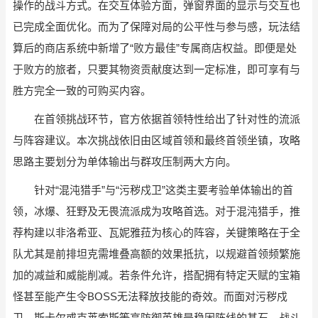
操作的战斗方式。在交互体验方面，弹窗界面的显示与交互也
已完成全面优化。而为了保障对局的公平性与参与感，玩法结
算后的商店系统中新增了“败方最佳”专属商店权益。即便是处
于败方的旅者，只要其物资贡献度达到一定标准，即可享有与
胜方完全一致的可购买内容。
在首领挑战环节，官方依据首领特性给出了针对性的流派
与阵容建议。本次挑战依旧由区域首领和最终首领坐镇，攻略
思路主要划分为单体输出与群攻压制两大方向。
针对“混沌猎手”与“污秽戍卫”这类主要考验单体输出的首
领，冰爆、狂野及无畏流派成为攻略首选。对于混沌猎手，推
荐构建以非洛希亚、瓦妮雅菈为核心的阵容，关键策略在于全
队尤其是前排坦克需堆叠高额的效果抵抗，以规避首领频繁施
加的减益和威能削减。若条件允许，搭配拥有特定天赋的宝箱
怪甚至能产生令BOSS无法释放技能的奇效。而面对污秽戍
卫，斯卡尔或克莱索斯等高防御英雄是稳固阵线的基石，战斗