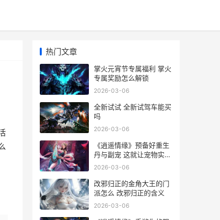
热门文章
掌火元宵节专属福利 掌火
专属奖励怎么解锁
2026-03-06
全新试试 全新试驾车能买
吗
2026-03-06
活
《逍遥情缘》预备好重生
么
丹与副宠 这就让宠物实力
飞升 门面必须出众! 《逍
2026-03-06
遥情缘》给
改邪归正的金角大王的门
派怎么 改邪归正的含义
2026-03-06