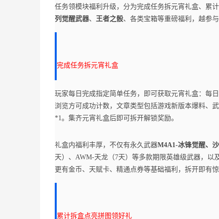
任务领模块福利升级，分为完成任务拆元宵礼盒、累计
列觉醒武器
、
王者之骰
、各类宝箱等重磅福利，越参与
完成任务拆元宵礼盒
玩家每日完成指定简单任务，即可获取元宵礼盒：每日
浏览方可成功计数，文章类型包括游戏新版本爆料、武
*1。集齐元宵礼盒后即可拆开解锁奖励。
礼盒内福利丰厚，不仅有永久武器
M4A1-冰锋觉醒、
天）、AWM-天龙（7天）等多款期限英雄级武器，以
更有金币、天赋卡、精通点券等基础福利，拆开即有惊
累计拆盒点亮拼图领好礼