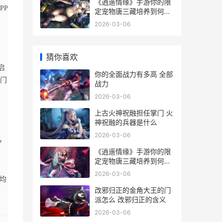
《逍遥情缘》手游你的限
PP
定宠物唐三藏培养到何种
程度啦 逍遥情缘手游答题
2026-03-06
器
猜你喜欢
启
你的全面战力有多高 全部
门
战力
2026-03-06
上古火神祝融担任掌门 火
神祝融的兵器是什么
2026-03-06
，
《逍遥情缘》手游你的限
定宠物唐三藏培养到何种
程度啦 逍遥情缘手游答题
2026-03-06
均
器
改邪归正的金角大王的门
派怎么 改邪归正的含义
2026-03-06