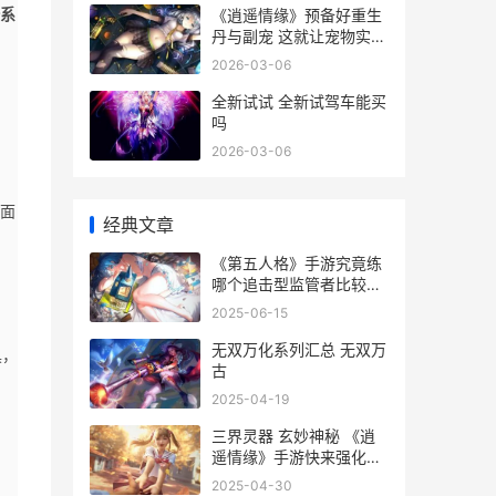
《逍遥情缘》预备好重生
系
丹与副宠 这就让宠物实力
飞升 门面必须出众! 《逍
2026-03-06
遥情缘》给
全新试试 全新试驾车能买
吗
2026-03-06
页面
经典文章
《第五人格》手游究竟练
哪个追击型监管者比较合
适 第五人格手机和电脑账
2025-06-15
号互通吗
无双万化系列汇总 无双万
具，
古
2025-04-19
三界灵器 玄妙神秘 《逍
遥情缘》手游快来强化你
的灵器法宝吧 三界玄天
2025-04-30