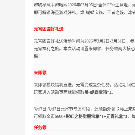
游嗨星球手游哦网2026年03月05日:全体CFer注
即可解锁海量游戏好礼，焕·蝴蝶宝箱、王者之骰、冰
元宵团圆好礼送
元宵团圆好礼送活动时间为2026年3月2日-3月31
元宵福利之旅。本次活动设置来即领、任务领两大核心
槛！
来即领
来即领模块福利直送，无需完成复杂任务，活动期间进入
玩家进入活动页面就能领取
焕·蝴蝶宝箱*1
。
3月3日-3月7日元宵节专属时段，还能额外领取
马上来财
可领取金币6666+
彩虹之秘觉醒宝箱*1+元宵礼盒*3
，
任务领