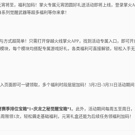
意啦，元宵将至，福利加码！掌火专属元宵团圆好礼送活动即将上线，登录掌火A
锋系列觉醒武器等超多福利等你来拿！
日，参与方式超简单！只需打开穿越火线掌火APP，找到活动专属入口，即可开
模块，每个模块均搭配专属游戏好礼，各类福利可直接解锁，轻松入手无
页面即可一键领取，多个福利时段层层加码！3月2日-3月31日活动期间
赛季排位宝箱*1+庆龙之秘觉醒宝箱*1
。此外，活动期间每周五至周日，
每周限领1次，轻松薅走基础福利，元宵礼盒还能为后续任务领福利加码！