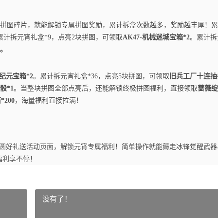
拼图碎片，就能解锁专属拼图奖励，累计拆盒次数越多，奖励越丰厚！累
累计拆元宵礼盒*9，点亮2块拼图，可领取
AK47-机械迷城宝箱*2
。累计拆
2。
纪元宝箱*2
。累计拆元宵礼盒*36，点亮5块拼图，可领取
旧兵工厂十连抽
骰*1
。当整块拼图全部点亮后，还能解锁终极拼图福利，直接领取
蔷薇绽
200
，海量福利直接拉满！
宵团圆好礼送活动页面，解锁元宵专属福利！简单操作就能薅走冰锋觉醒武器
福利享不停！
没有了！