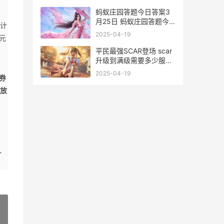
蚂蚁庄园答题今日答案3
月25日 蚂蚁庄园答题今
计
日答案汇总 蚂蚁庄园答题
2025-04-19
元
今日答案7.8
平民最强SCAR登场 scar
升级到满级需要多少服饰
币
2025-04-19
券
放
、