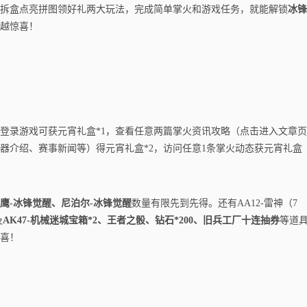
拆盒点亮拼图领好礼两大玩法，完成简单掌火和游戏任务，就能解锁
冰锋
越惊喜！
登录游戏可获元宵礼盒*1，查看任意两篇掌火资讯攻略（点击进入文章
器介绍、赛事新闻等）得元宵礼盒*2，访问任意1条掌火动态获元宵礼盒
沙鹰-冰锋觉醒、尼泊尔-冰锋觉醒
数量有限先到先得。还有AA12-雷神（7
及
AK47-机械迷城宝箱*2、王者之骰、钻石*200、旧兵工厂十连抽券
等道
喜！