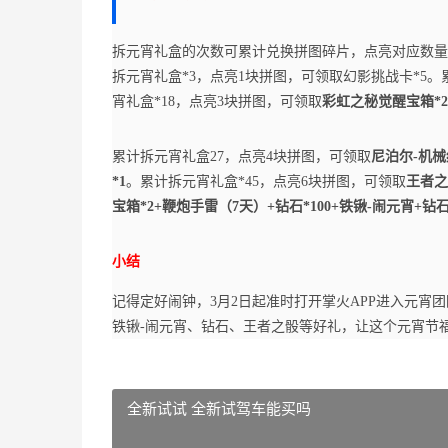
拆元宵礼盒的次数可累计兑换拼图碎片，点亮对应数量
拆元宵礼盒*3，点亮1块拼图，可领取幻影挑战卡*5。
宵礼盒*18，点亮3块拼图，可领取
彩虹之秘觉醒宝箱*
累计拆元宵礼盒27，点亮4块拼图，可领取
尼泊尔-机械
*1
。累计拆元宵礼盒*45，点亮6块拼图，可领取
王者之
宝箱*2+鞭炮手雷（7天）+钻石*100+铁锹-闹元宵+钻石*
小结
记得定好闹钟，3月2日起准时打开掌火APP进入元
铁锹-闹元宵、钻石、王者之骰等好礼，让这个元宵节
全新试试 全新试驾车能买吗