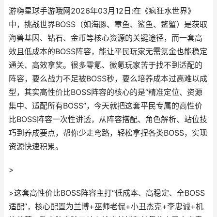
游嗨星球手游哦网2026年03月12日:在《疯狂水世界》
中，挑战世界BOSS（如海豚、章鱼、鲨鱼、鳌蟹）是获取
海兽基因、钻石、金币等核心资源的关键途径，而一套高
效且低成本的BOSS阵容，能让平民玩家无需氪金也能稳定
通关、高效拿奖。很多零氪、微氪玩家苦于找不到适配的
阵容，要么战力不足被BOSS秒，要么培养成本过高难以成
型，其实高性价比BOSS阵容的核心的是“精准定位、资源
集中、适配所有BOSS”，今天就把这套平民专属的高性价
比BOSS阵容一次性讲透，从阵容搭配、角色解析、站位技
巧到养成要点，帮你少走弯路，轻松拿捏各类BOSS，实现
资源快速积累。
>
>这套高性价比BOSS阵容主打“低成本、高稳定、全BOSS
适配”，核心配置为兰博+巫师老侃+小丑杰克+李忠诚+机