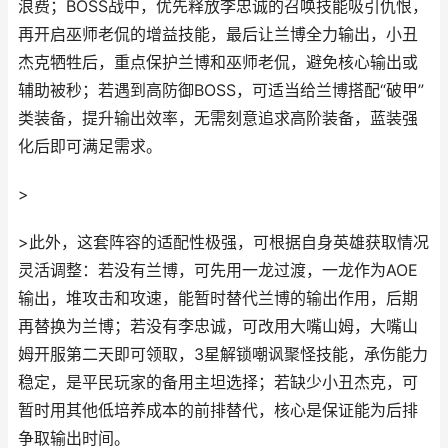
浪费；BOSS战中，优先释放李忠诚的召唤技能吸引仇恨，
再开启巫师老侃的增益技能，最后让兰博全力输出，小丑
杰克牺牲后，重点保护兰博和巫师老侃，避免核心输出或
辅助被秒；若遇到高防御BOSS，可适当给兰博搭配“破甲”
类装备，提升输出效率，无需刻意追求高阶装备，蓝装强
化后即可满足需求。
>
>此外，这套阵容的适配性极强，可根据自身英雄获取情况
灵活调整：若没有兰博，可先用一龙过渡，一龙作为AOE
输出，堆攻击和攻速，能暂时替代兰博的输出作用，后期
再替换为兰博；若没有李忠诚，可改用大嘴山姆，大嘴山
姆开服第二天即可领取，3星解锁嘲讽聚怪技能，承伤能力
稳定，是平民玩家的备用主坦选择；若缺少小丑杰克，可
暂时用其他低培养成本的前排替代，核心是保证能为后排
争取输出时间。