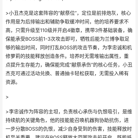
>小丑杰克是这套阵容的“献祭位”，定位是前排炮灰，核心
作用是为后排输出和辅助争取缓冲时间，他的培养要求不
高，只需升级至110级并开启4徽章，携带3件基础装备，确
保能承受BOSS前1-3次攻击即可，牺牲后能为兰博争取足
够的输出时间，同时打乱BOSS的攻击节奏，为李忠诚和机
修萝莉的技能释放创造条件。培养时无需堆输出属性，重
点提升生存能力，确保能完成“献祭承伤”的核心任务，小丑
杰克可通过活动兑换、普通抽卡轻松获取，无需投入稀有
资源。
>
>李忠诚作为阵容的主坦，负责核心承伤与仇恨吸引，是维
持续航的关键角色，他的技能能召唤机器狗协助抗伤，进
一步分散BOSS的仇恨，减少自身受到的伤害，技能释放时
机至关重要，建议在BOSS释放大范围攻击前开启，既能抵