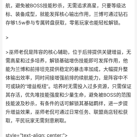
航，避免被BOSS技能秒杀，无需追求高星，只要等级达
标、装备成型，就能发挥核心输出作用，兰博可通过钻石
存够1.5w参与专属转盘获取，零氪玩家也能轻松解锁。
>
>巫师老侃是阵容的核心辅助，位于后排提供关键增益，无
需高星和过多培养，解锁基础增伤技能即可发挥作用，他
能为兰博和前排坦克提供稳定的暴击率加成，大幅提升整
体输出效率，同时间接增强前排的续航能力，是阵容中不
可或缺的“增益枢纽”。培养时无需投入过多资源，只需保证
其存活，优先堆技能强度和少量生命，避免被BOSS的范围
技能波及秒杀，有条件的话可解锁其基础羁绊，进一步提
升增益效果，巫师老侃可通过日常任务、联盟商店轻松获
取，平民玩家无需刻意刷取。
style="text-align: center;">