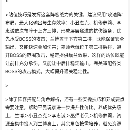
>
>站位技巧是发挥这套阵容战力的关键，建议采用“攻速阵”
布局，最大化输出与生存效率：小丑杰克、机修萝莉、李
忠诚依次布阵于上方三排，形成层层递进的抗伤链条，优
先承受BOSS的攻击；兰博置于下方第二排，既能保证安全
输出，又能快速叠加伤害；巫师老侃位于第三排后排，避
开BOSS的范围攻击，稳定提供增益效果，这样的站位既能
让前排充分承伤，又能让中后排稳定输出，完美适配各类
BOSS的攻击模式，大幅提升通关稳定性。
>
>除了阵容搭配与角色解析，还有一些实操技巧和养成要点
需要注意，帮助平民玩家进一步提升性价比。养成优先级
上，兰博＞小丑杰克＞李忠诚＞巫师老侃＞机修萝莉，资
源全集中投入到兰博身上，其余角色按需培养，避免资源