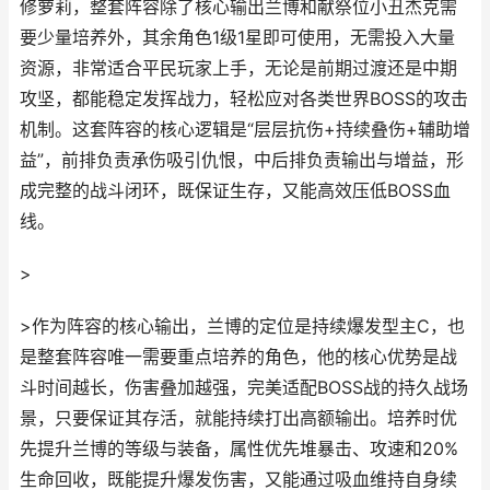
修萝莉，整套阵容除了核心输出兰博和献祭位小丑杰克需
要少量培养外，其余角色1级1星即可使用，无需投入大量
资源，非常适合平民玩家上手，无论是前期过渡还是中期
攻坚，都能稳定发挥战力，轻松应对各类世界BOSS的攻击
机制。这套阵容的核心逻辑是“层层抗伤+持续叠伤+辅助增
益”，前排负责承伤吸引仇恨，中后排负责输出与增益，形
成完整的战斗闭环，既保证生存，又能高效压低BOSS血
线。
>
>作为阵容的核心输出，兰博的定位是持续爆发型主C，也
是整套阵容唯一需要重点培养的角色，他的核心优势是战
斗时间越长，伤害叠加越强，完美适配BOSS战的持久战场
景，只要保证其存活，就能持续打出高额输出。培养时优
先提升兰博的等级与装备，属性优先堆暴击、攻速和20%
生命回收，既能提升爆发伤害，又能通过吸血维持自身续