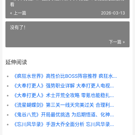
看
« 上一篇
2026-03-13
没有了！
下一篇 »
延伸阅读
《疯狂水世界》高性价比BOSS阵容推荐 疯狂水世界最强阵容表
《大奉打更人》强势职业详解 大奉打更人电视剧完整版观看
《大奉打更人》术士开荒全攻略 零氪也能稳扎稳打 大奉打更人免费观看完整版
《流星蝴蝶剑》第三关一线天完美过关 合理利用地形与连招教你怎么顺利突破 流星蝴蝶剑 电视剧
《鬼谷八荒》开局最优挑选 为后期悟道、化神铺路 鬼谷八荒开局选哪三个天赋最好
《忘川风华录》手游大乔全面分析 忘川风华录苏轼