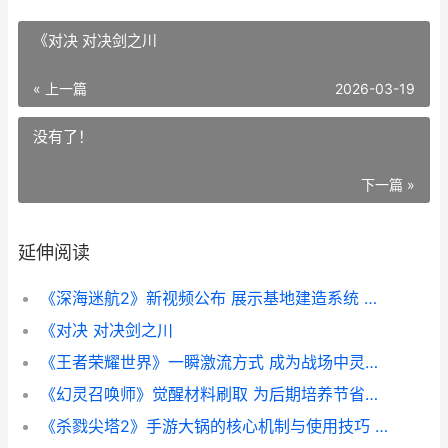
《对决 对决剑之川
« 上一篇
2026-03-19
没有了！
下一篇 »
延伸阅读
《深海迷航2》新视频公布 展示基地建造系统 深海迷航2什么时候出
《对决 对决剑之川
《王者荣耀世界》一瞬激流方式 成为战场中灵活又强悍的输出核心 王者荣耀世界是手游还是电脑游戏
《幻灵召唤师》觉醒材料刷取 为后期培养节省大量时间成本 幻灵召唤师阵容推荐
《杀戮尖塔2》手游大锅的核心机制与使用技巧 杀戮尖塔2下载