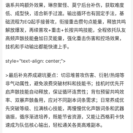
谐系共鸣额外效果，琳奈聚怪、莫宁后台补伤，获取难度
低、成型快，适合新手过渡。输出循环也有固定手法，基
础流程为EQ起手接普攻，衔接重击攒句点能量，释放共鸣
解放爆发，再续普攻+重击+长按共鸣技能，全程依托队友
高频声骸技能叠加日灵能量，强化重击伤害和控场效果，
挂机和手动输出都能快速上手。
style="text-align: center;">
>最后补充养成避坑要点：切忌堆普攻伤害、衍射/热熔等
非气动属性，避免浪费突破材料和技能书；挂机时优先开
启声骸技能自动释放，保证循环连贯性；背包预留共鸣效
率、双暴声骸备用，应对不同副本词条需求；日常养成优
先突破等级、拉满核心技能，再慢慢优化声骸词条和武器
谐振，循序渐进培养，既能节省资源，又能让西格莉卡快
速成为队伍核心输出，轻松通关各类高难副本。