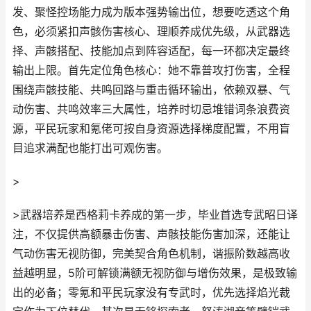
发、聚怪控场能力成为版本强势输出位，想要吃透这个角
色，必须紧扣声骸伤害核心、理顺养成优先级，从武器选
择、声骸搭配、技能加点到阵容适配，每一环都决定最终
输出上限。首先定位角色核心：她不靠普攻打伤害，全程
围绕声骸技能、共鸣回路与重击循环输出，依赖双暴、气
动伤害、共鸣效率三大属性，培养时切忌堆错词条浪费资
源，平民玩家和氪佬可按自身资源选择梯度配置，不用盲
目追求满配也能打出可观伤害。
>
>武器培养是西格莉卡养成的第一步，毕业首选专武昭日译
注，不仅提供高额暴击伤害、声骸技能伤害加深，还能让
气动伤害无视防御，完美契合角色机制，谐振阶数越高收
益越明显，5阶可解锁满额无视防御与增伤效果，是极致输
出的必备；零氪和平民玩家没有专武时，优先选择焰光裁