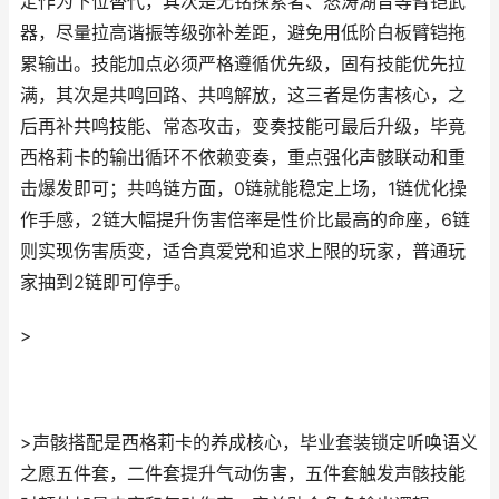
定作为下位替代，其次是无铭探索者、怒涛湖音等臂铠武
器，尽量拉高谐振等级弥补差距，避免用低阶白板臂铠拖
累输出。技能加点必须严格遵循优先级，固有技能优先拉
满，其次是共鸣回路、共鸣解放，这三者是伤害核心，之
后再补共鸣技能、常态攻击，变奏技能可最后升级，毕竟
西格莉卡的输出循环不依赖变奏，重点强化声骸联动和重
击爆发即可；共鸣链方面，0链就能稳定上场，1链优化操
作手感，2链大幅提升伤害倍率是性价比最高的命座，6链
则实现伤害质变，适合真爱党和追求上限的玩家，普通玩
家抽到2链即可停手。
>
>声骸搭配是西格莉卡的养成核心，毕业套装锁定听唤语义
之愿五件套，二件套提升气动伤害，五件套触发声骸技能