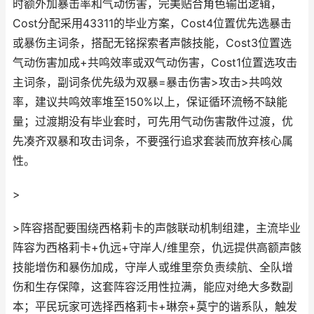
时额外加暴击率和气动伤害，完美贴合角色输出逻辑，
Cost分配采用43311的毕业方案，Cost4位置优先选暴击
或暴伤主词条，搭配无铭探索者声骸技能，Cost3位置选
气动伤害加成+共鸣效率或双气动伤害，Cost1位置选攻击
主词条，副词条优先级为双暴=暴击伤害>攻击>共鸣效
率，建议共鸣效率堆至150%以上，保证循环流畅不缺能
量；过渡期没有毕业套时，可先用气动伤害散件过渡，优
先凑齐双暴和攻击词条，不要强行追求套装而放弃核心属
性。
>
>阵容搭配要围绕西格莉卡的声骸联动机制组建，主流毕业
阵容为西格莉卡+仇远+守岸人/维里奈，仇远提供高额声骸
技能增伤和暴伤加成，守岸人或维里奈负责续航、全队增
伤和生存保障，这套阵容泛用性拉满，能应对绝大多数副
本；平民玩家可选择西格莉卡+琳奈+莫宁的谐系队，触发