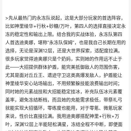
>先从最热门的永冻队说起，这是大部分玩家的首选阵容，
比如神里绫华+行秋+砂糖/万叶，第四人的选择直接决定永
冻的稳定性和输出上限。结合我的实战体验，永冻队第四
人首选迪奥娜，堪称“永冻队保姆”，也是我自己长期在用的
选择，无论是深渊12层，还是大世界探索，适配度拉满。
很多玩家觉得迪奥娜只是个奶妈，实则她的作用远不止于
此——大招提供群体护盾，能完美抵御敌人的范围伤害，
尤其是面对丘丘王、遗迹守卫这类高爆发敌人，护盾能让
神里绫华安心站场输出，不用频繁躲技能浪费输出时间；
同时她的元素战技和大招能稳定挂冰，补充队伍冰元素覆
盖率，避免冻结断档，而且她的充能需求极低，带祭礼弓
就能实现大招循环，零练度也能用，对于零氪、微氪玩家
来说，性价比直接拉满。我用迪奥娜搭配神里+行秋+万
叶，深渊12层上半能轻松满星，冻结全程不中断，即便面