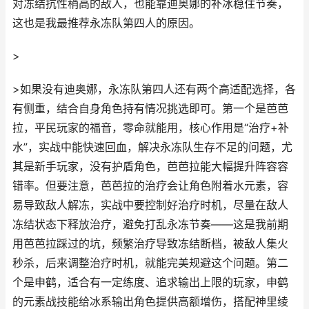
对冻结抗性稍高的敌人，也能靠迪奥娜的补冰稳住节奏，
这也是我最推荐永冻队第四人的原因。
>
>如果没有迪奥娜，永冻队第四人还有两个高适配选择，各
有侧重，结合自身角色持有情况挑选即可。第一个是芭芭
拉，平民玩家的福音，零命就能用，核心作用是“治疗+补
水”，实战中能快速回血，解决永冻队生存不足的问题，尤
其是新手玩家，没有护盾角色，芭芭拉能大幅提升阵容容
错率。但要注意，芭芭拉的治疗会让角色附着水元素，容
易导致敌人解冻，实战中要控制好治疗时机，尽量在敌人
冻结状态下释放治疗，避免打乱永冻节奏——这是我前期
用芭芭拉踩过的坑，频繁治疗导致冻结断档，被敌人集火
秒杀，后来调整治疗时机，就能完美规避这个问题。第二
个是申鹤，适合有一定练度、追求输出上限的玩家，申鹤
的元素战技能给冰系输出角色提供高额增伤，搭配神里绫