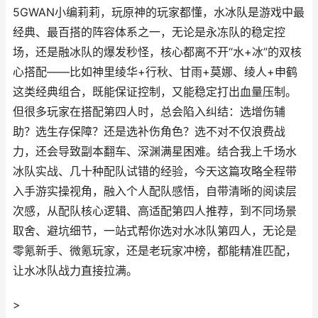
5GWAN小编莉莉，玩原神的玩家都懂，水冰队是游戏中最
经典、最百搭的阵容体系之一，无论是永冻队的稳定控
场，还是融冰队的爆发秒怪，核心都离不开“水+冰”的双核
心搭配——比如神里绫华+行秋、甘雨+莫娜、绫人+申鹤
这类经典组合，既能保证控制，又能稳定打出血量压制。
但很多玩家在搭配第四人时，总会陷入纠结：选增伤辅
助？选生存保障？还是选补伤角色？选不对不仅浪费战
力，还会导致副本翻车、深渊满星困难。结合我上千场水
冰队实战、几十种配队试错的经验，今天这篇攻略全程带
入手游实操视角，融入个人配队感悟，自带清晰的阅读层
次感，从配队核心逻辑、高适配第四人推荐，到不同场景
取舍、避坑细节，一站式帮你选对水冰队第四人，无论是
零氪新手、微氪玩家，还是老玩家冲榜，都能精准匹配，
让水冰队战力直接拉满。
>