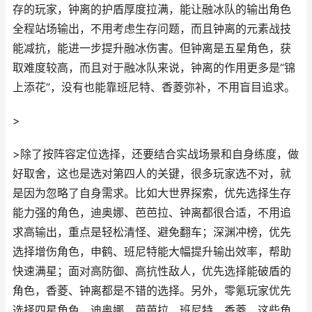
存的玩家，钟离的护盾厚度拉满，能让融冰队的输出角色
全程站场输出，不用考虑生存问题，而且钟离的元素战技
能减抗，能进一步提升融冰伤害。但钟离是五星角色，获
取难度较高，而且对于融冰队来说，钟离的作用更多是“锦
上添花”，没有也能靠班尼特、香菱弥补，不用盲目追求。
>
>除了按阵容定位选择，还要结合实战场景和自身练度，做
好取舍，这也是选对第四人的关键，很多玩家选不对，就
是因为忽略了自身需求。比如大世界探索，优先选择生存
能力强的角色，迪奥娜、芭芭拉、钟离都很合适，不用追
求高输出，重点是轻松清怪、避免翻车；深渊冲榜，优先
选择增伤角色，申鹤、班尼特能大幅提升输出效率，帮助
快速满星；面对高防御、高抗性敌人，优先选择能破盾的
角色，香菱、钟离都是不错的选择。另外，零氪玩家优先
选择四星角色，迪奥娜、芭芭拉、班尼特、香菱，这些角