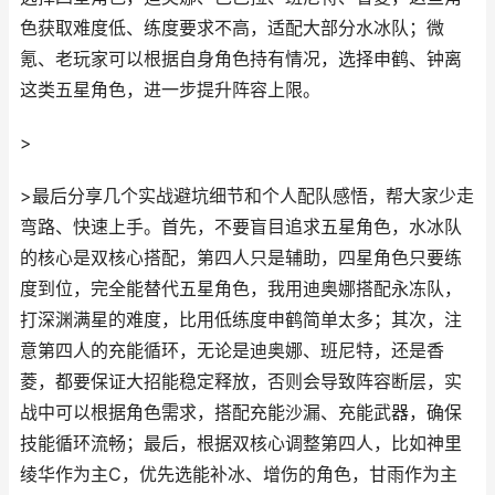
色获取难度低、练度要求不高，适配大部分水冰队；微
氪、老玩家可以根据自身角色持有情况，选择申鹤、钟离
这类五星角色，进一步提升阵容上限。
>
>最后分享几个实战避坑细节和个人配队感悟，帮大家少走
弯路、快速上手。首先，不要盲目追求五星角色，水冰队
的核心是双核心搭配，第四人只是辅助，四星角色只要练
度到位，完全能替代五星角色，我用迪奥娜搭配永冻队，
打深渊满星的难度，比用低练度申鹤简单太多；其次，注
意第四人的充能循环，无论是迪奥娜、班尼特，还是香
菱，都要保证大招能稳定释放，否则会导致阵容断层，实
战中可以根据角色需求，搭配充能沙漏、充能武器，确保
技能循环流畅；最后，根据双核心调整第四人，比如神里
绫华作为主C，优先选能补冰、增伤的角色，甘雨作为主