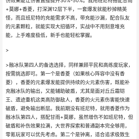
伤效果能让伤害直接提升30%-50%。我用班尼特搭配甘雨
+莫娜+香菱，打深渊12层下半，一套爆发就能秒掉精英
怪，而且班尼特的充能需求不高，带充能沙漏，配合队友
的元素颗粒，就能实现大招循环，实战中不用刻意堆充
能，上手难度极低，新手也能轻松掌握。
>
>融冰队第四人的备选选择，同样兼顾平民和高练度玩家，
按需挑选即可。第一个是香菱（如果核心阵容中没有香
菱），香菱的元素爆发能提供持续的火元素伤害，既能补
充融冰队的输出，又能辅助破盾，尤其是面对丘丘霜铠
王、遗迹重机这类高防御敌人，香菱的火元素伤害能快速
破盾，避免输出断层。我前期没有班尼特，就用香菱作为
融冰队第四人，搭配甘雨+莫娜，虽然增伤不如班尼特，但
破盾和补伤效果拉满，大世界探索和普通副本完全够用，
零氪玩家可以优先考虑。第二个是钟离，适合追求极致生