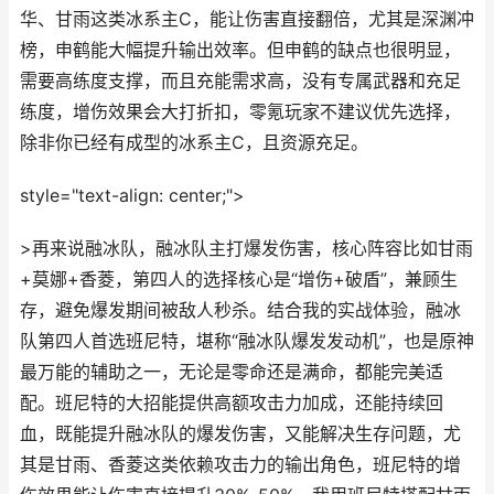
华、甘雨这类冰系主C，能让伤害直接翻倍，尤其是深渊冲
榜，申鹤能大幅提升输出效率。但申鹤的缺点也很明显，
需要高练度支撑，而且充能需求高，没有专属武器和充足
练度，增伤效果会大打折扣，零氪玩家不建议优先选择，
除非你已经有成型的冰系主C，且资源充足。
style="text-align: center;">
>再来说融冰队，融冰队主打爆发伤害，核心阵容比如甘雨
+莫娜+香菱，第四人的选择核心是“增伤+破盾”，兼顾生
存，避免爆发期间被敌人秒杀。结合我的实战体验，融冰
队第四人首选班尼特，堪称“融冰队爆发发动机”，也是原神
最万能的辅助之一，无论是零命还是满命，都能完美适
配。班尼特的大招能提供高额攻击力加成，还能持续回
血，既能提升融冰队的爆发伤害，又能解决生存问题，尤
其是甘雨、香菱这类依赖攻击力的输出角色，班尼特的增